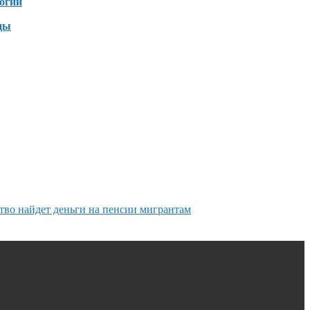
огии
ды
ство найдет деньги на пенсии мигрантам