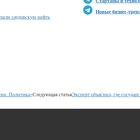
Стартапы и технол
Новые бизнес-трен
пили саудовскую нефть
сии. Политика»
Следующая статья
Эксперт объяснил, где государ