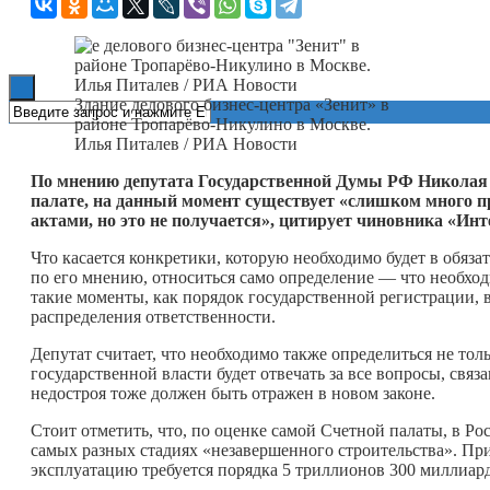
Книги
Здание делового бизнес-центра «Зенит» в
районе Тропарёво-Никулино в Москве.
Илья Питалев / РИА Новости
По мнению депутата Государственной Думы РФ Николая Н
палате, на данный момент существует «слишком много 
актами, но это не получается», цитирует чиновника «Ин
Что касается конкретики, которую необходимо будет в обяза
по его мнению, относиться само определение — что необход
такие моменты, как порядок государственной регистрации, 
распределения ответственности.
Депутат считает, что необходимо также определиться не тол
государственной власти будет отвечать за все вопросы, связ
недостроя тоже должен быть отражен в новом законе.
Стоит отметить, что, по оценке самой Счетной палаты, в Ро
самых разных стадиях «незавершенного строительства». При
эксплуатацию требуется порядка 5 триллионов 300 миллиард