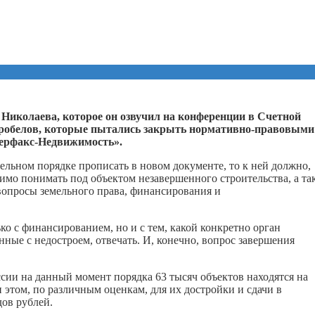
иколаева, которое он озвучил на конференции в Счетной
пробелов, которые пытались закрыть нормативно-правовыми
терфакс-Недвижимость».
тельном порядке прописать в новом документе, то к ней должно,
имо понимать под объектом незавершенного строительства, а та
вопросы земельного права, финансирования и
ько с финансированием, но и с тем, какой конкретно орган
анные с недостроем, отвечать. И, конечно, вопрос завершения
ссии на данный момент порядка 63 тысяч объектов находятся на
 этом, по различным оценкам, для их достройки и сдачи в
ов рублей.