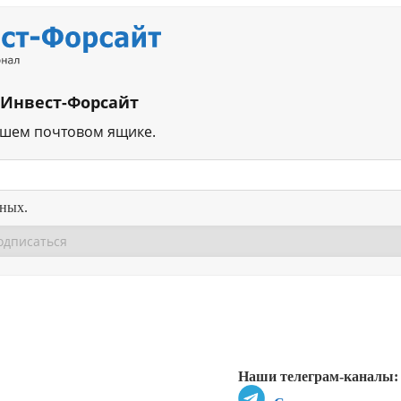
 Инвест-Форсайт
ашем почтовом ящике.
нных.
Перейти в
Перейти в
Д
Наши телеграм-каналы: