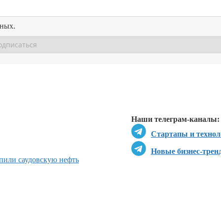
нных.
Перейти в
Перейти в
Д
Наши телеграм-каналы:
Стартапы и технол
Новые бизнес-трен
пили саудовскую нефть