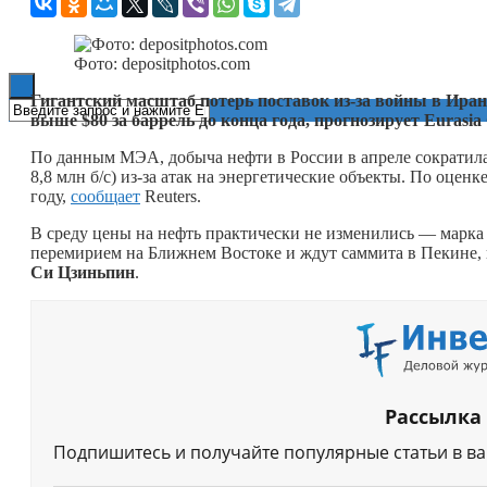
Книги
Фото: depositphotos.com
Гигантский масштаб потерь поставок из-за войны в Иране
выше $80 за баррель до конца года, прогнозирует Eurasia
По данным МЭА, добыча нефти в России в апреле сократилас
8,8 млн б/с) из-за атак на энергетические объекты. По оцен
году,
сообщает
Reuters.
В среду цены на нефть практически не изменились — марка B
перемирием на Ближнем Востоке и ждут саммита в Пекине,
Си Цзиньпин
.
Рассылка
Подпишитесь и получайте популярные статьи в в