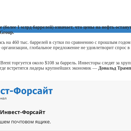
 (более 1 млрд баррелей) означает, что цены на нефть остану
 Group.
ь на 460 тыс. баррелей в сутки по сравнению с прошлым годом
ке организации, глобальное предложение не удовлетворит спрос в
rent торгуется около $108 за баррель. Инвесторы следят за хру
 где встретятся лидеры крупнейших экономик —
Дональд Трамп
 Инвест-Форсайт
ашем почтовом ящике.