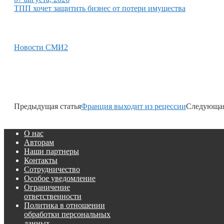
ТПП хочет защитить бизнес от потери имущества
Новости СМИ2
Предыдущая статья
Франция выходит из рецессии
Следующая
О нас
Авторам
Наши партнеры
Контакты
Сотрудничество
Особое уведомление
Ограничение
ответственности
Политика в отношении
обработки персональных
данных