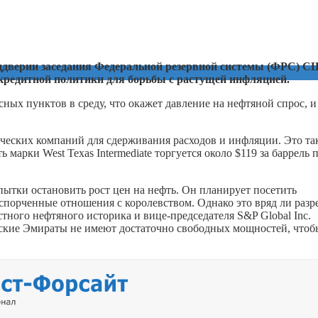
ддверии заседания Федеральной резервной системы (ФРС) С
кредитной политики для борьбы с растущей инфляцией.
ных пунктов в среду, что окажет давление на нефтяной спрос, и
ческих компаний для сдерживания расходов и инфляции. Это та
 марки West Texas Intermediate торгуется около $119 за баррель 
тки остановить рост цен на нефть. Он планирует посетить
порченные отношения с королевством. Однако это вряд ли раз
тного нефтяного историка и вице-председателя S&P Global Inc.
ские Эмираты не имеют достаточно свободных мощностей, чтоб