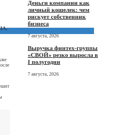
Деньги компании как
личный кошелек: чем
рискует собственник
бизнеса
ША,
7 августа, 2026
Выручка финтех-группы
«СВОЙ» резко выросла в
кже
I полугодии
после
7 августа, 2026
решит
ы