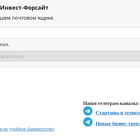
 Инвест-Форсайт
ашем почтовом ящике.
нных.
Перейти в
Перейти в
Д
Наши телеграм-каналы:
Стартапы и технол
Новые бизнес-трен
жили удобное банкротство