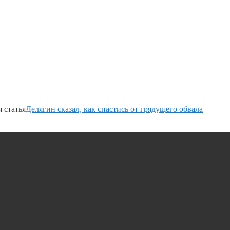
 статья
Делягин сказал, как спастись от грядущего обвала