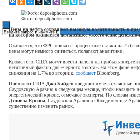
Книги
Фото: depositphotos.com
Цены на нефть сохраняют высокую волатильность в пре
на котором ожидается дальнейшее ужесточение денежно-
Ожидается, что ФРС повысит процентные ставки на 75 базис
цены могут немного снизиться, полагают аналитики.
Кроме того, США могут ввести налоги на прибыль энергети
негативный фактор для «черного золота». На этом фоне нефть
снижения на 1,7% во вторник,
сообщает
Bloomberg.
Президент США
Джо Байден
предпринимает отчаянные попы
Саудовскую Аравию в следующем месяце, чтобы наладить ис
энергетический кризис, отмечают эксперты. По словам извес
Дэниела Ергина
, Саудовская Аравия и Объединенные Араб
существенно изменить рынок.