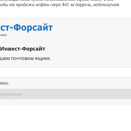
ходы от продажи нефти сверх $41 за баррель, недополучит
 Инвест-Форсайт
ашем почтовом ящике.
нных.
Перейти в
Перейти в
Д