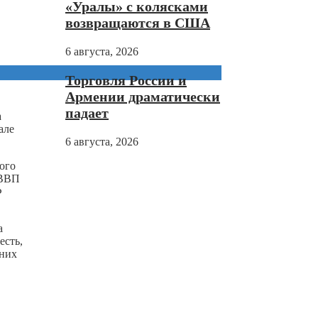
«Уралы» с колясками
возвращаются в США
6 августа, 2026
Торговля России и
Армении драматически
падает
а
але
6 августа, 2026
ого
 ВВП
Ф
а
есть,
дних