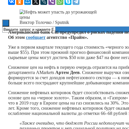
Книги
Виктор Толочко / Sputnik
Американский банк Citi предупредил о рисках падения н
Об этом
сообщает
агентство «Прайм».
Уже в первом квартале текущего года стоимость «черного зо
выше $55). При этом прежний прогноз финансовой компании 
сырьевые цены могут достичь $50 или даже $47 на фоне нег
Снижение цен на нефть в первую очередь отразится на при
департамента AMarkets
Артем Деев
. Снижение выручки озн
формируется за счет доходов нефтегазового сектора — к ним
больше всего пострадают крупнейшие добывающие компании
Снижение нефтяных котировок будет способствовать снижен
основе цен на «черное золото». Таким образом, и «Газпром
что в 2019 году в Европе цены на газ снизились на 30%. Эт
лет. Кроме того, снижение нефтяных котировок будет оказы
ослабление национальной валюты до отметки 66–68 рублей з
«Также очевидно, что бюджет России недополучит ча
различных проектов и мер социальной политики на п