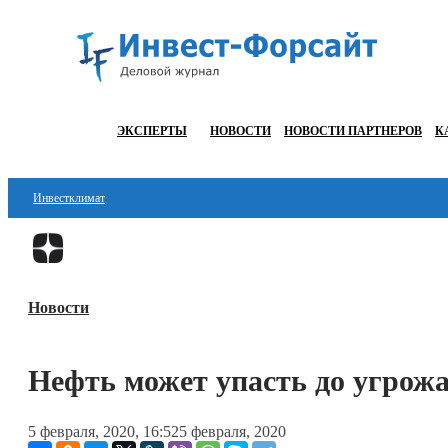
ЭКСПЕРТЫ
НОВОСТИ
НОВОСТИ ПАРТНЕРОВ
К
Инвестклимат
Финансы
Инвестиции
Новости
Блокчейн
Стартапы
Нефть может упасть до угро
Технологии
5 февраля, 2020, 16:52
5 февраля, 2020
ESG