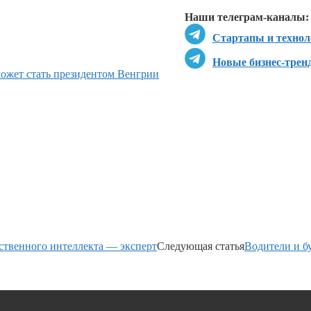
Наши телеграм-каналы:
Стартапы и технол
Новые бизнес-трен
может стать президентом Венгрии
сственного интеллекта — эксперт
Следующая статья
Водители и б