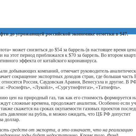
ефти до угрожающей российской экономике отметки в $47.
лота» может снизиться до $54 за баррель (в настоящее время цен
на этот период приближался к $70 за баррель. Во втором кварт
ативного эффекта от китайского коронавируса.
были добывающих компаний, отмечает руководитель аналитическ
ачает сокращение экспортных доходов стран, где большая часть
 относятся Россия, Саудовская Аравия, Венесуэла и другие. В Р
: «Роснефть», «Лукойл», «Сургутнефтегаз», «Татнефть».
ию цен на природный газ, так как его стоимость формируется н
» ждут сложные времена, продолжает аналитик. Особенно если уч
о также скажется на сроках окупаемости газовых проектов после
вать давление на рубль, и можно ожидать, что ЦБ РФ допустит
а доллар.
сть средств от экспорта, а это означает, что на реализацию
оследующие годы будет недостаточно. Кроме того, Фонд