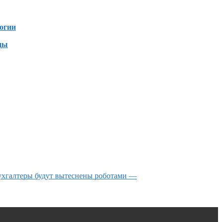
огии
ды
ухгалтеры будут вытеснены роботами —