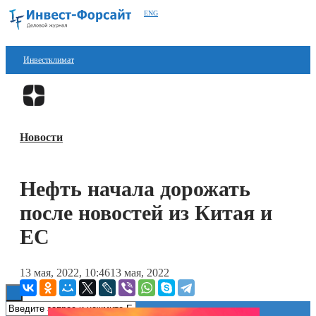
ENG
Инвестклимат
Финансы
Перейти в
Дзен
Инвестиции
Новости
Блокчейн
Стартапы
Нефть начала дорожать
Технологии
после новостей из Китая и
ESG
ЕС
Книги
13 мая, 2022, 10:46
13 мая, 2022