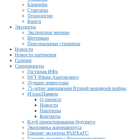
Блокчейн
Стартапы
Технологии
Книги
Эксперты
Экспертное мнение
Интервью
Персональные страницы
Новости
Новости партнеров
Галерея
Спецпроекты
Гостиная ИФа
NFT Юрия Аратовского
Лучшие инвесторы
75-летие завершения Второй мировоой войны
#ГолосПамяти
О проекте
Новости
Партнеры
Контакты
Клуб проектирования будущего
Экономика коронавируса
Говорят эксперты РАНХиГС
Говорят эксперты Финуниверситета