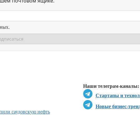
ашем почтовом ящике.
нных.
Перейти в
Перейти в
Д
Наши телеграм-каналы:
Стартапы и технол
Новые бизнес-трен
пили саудовскую нефть