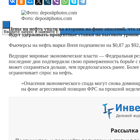
Книги
Фото: depositphotos.com
Цены на нефть упали во вторник на фоне опасений, что с
будут удерживать процентные ставки на высоком уровне 
Фьючерсы на нефть марки Brent подешевели на $0,87 до $92,
Ведущие мировые экономические власти — Федеральная ре
последние дни подтвердили свою приверженность борьбе с 
может сохраняться дольше, чем предполагалось ранее. Боле
ограничивает спрос на нефть.
«Опасения экономического спада могут снова домини
на фоне агрессивной позиции ФРС на прошлой недел
Рассылка