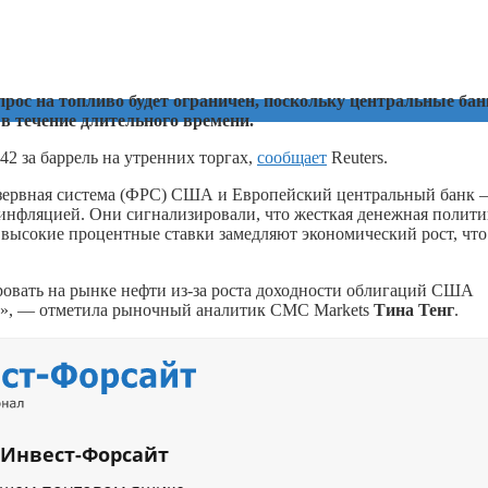
прос на топливо будет ограничен, поскольку центральные ба
в течение длительного времени.
42 за баррель на утренних торгах,
сообщает
Reuters.
зервная система (ФРС) США и Европейский центральный банк 
инфляцией. Они сигнализировали, что жесткая денежная полити
е высокие процентные ставки замедляют экономический рост, что
ровать на рынке нефти из-за роста доходности облигаций США
е», — отметила рыночный аналитик CMC Markets
Тина Тенг
.
 Инвест-Форсайт