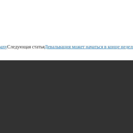
раху
Следующая статья
Девальвация может начаться в конце недел