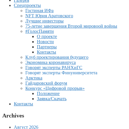
Галерея
Спецпроекты
Гостиная ИФа
NFT Юрия Аратовского
Лучшие инвесторы
75-летие завершения Второй мировоой войны
#ГолосПамяти
О проекте
Новости
Партнеры
Контакты
Клуб проектирования будущего
Экономика коронавируса
Говорят эксперты РАНХиГС
Говорят эксперты Финуниверситета
Арктика
Гайдаровский форум
Конкурс «Цифровой прорыв»
Положение
Заявка/Скачать
Контакты
Archives
Август 2026