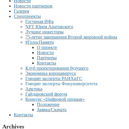
Новости
Новости партнеров
Галерея
Спецпроекты
Гостиная ИФа
NFT Юрия Аратовского
Лучшие инвесторы
75-летие завершения Второй мировоой войны
#ГолосПамяти
О проекте
Новости
Партнеры
Контакты
Клуб проектирования будущего
Экономика коронавируса
Говорят эксперты РАНХиГС
Говорят эксперты Финуниверситета
Арктика
Гайдаровский форум
Конкурс «Цифровой прорыв»
Положение
Заявка/Скачать
Контакты
Archives