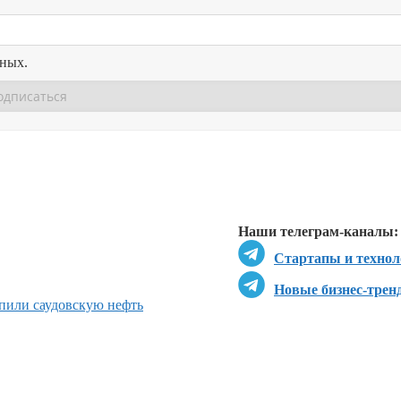
нных.
Перейти в
Перейти в
Д
Наши телеграм-каналы:
Стартапы и технол
Новые бизнес-трен
пили саудовскую нефть