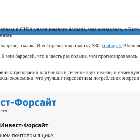
 запасы в США упали намного больше, чем ожидалось, а Кит
мики.
 баррель, а марка Brent превысила отметку $80,
сообщает
Bloombe
9 млн баррелей, что в шесть раз больше, чем прогнозировалось.
рвных требований для банков в течение двух недель, и намекнуло
ржки экономики, что улучшит перспективы потребления энергии
 Инвест-Форсайт
ашем почтовом ящике.