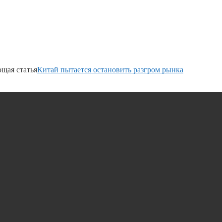
щая статья
Китай пытается остановить разгром рынка