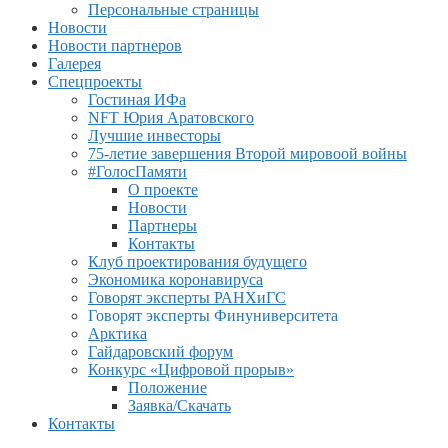
Персональные страницы
Новости
Новости партнеров
Галерея
Спецпроекты
Гостиная ИФа
NFT Юрия Аратовского
Лучшие инвесторы
75-летие завершения Второй мировоой войны
#ГолосПамяти
О проекте
Новости
Партнеры
Контакты
Клуб проектирования будущего
Экономика коронавируса
Говорят эксперты РАНХиГС
Говорят эксперты Финуниверситета
Арктика
Гайдаровский форум
Конкурс «Цифровой прорыв»
Положение
Заявка/Скачать
Контакты