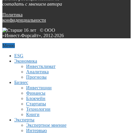
совпадать с мнением автора
Политика
конфиденциальности
© ООО
«Инвест-Форсайт», 2012-
2026
Меню
ESG
Экономика
Инвестклимат
Аналитика
Прогнозы
Бизнес
Инвестиции
Финансы
Блокчейн
Стартапы
Технологии
Книги
Эксперты
Экспертное мнение
Интервью