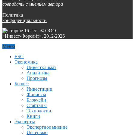
совпадать с мнением автора
Политика
конфиденциальности
© ООО
«Инвест-Форсайт», 2012-
2026
Меню
ESG
Экономика
Инвестклимат
Аналитика
Прогнозы
Бизнес
Инвестиции
Финансы
Блокчейн
Стартапы
Технологии
Книги
Эксперты
Экспертное мнение
Интервью