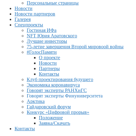
Персональные страницы
Новости
Новости партнеров
Галерея
Спецпроекты
Гостиная ИФа
NFT Юрия Аратовского
Лучшие инвесторы
75-летие завершения Второй мировоой войны
#ГолосПамяти
О проекте
Новости
Партнеры
Контакты
Клуб проектирования будущего
Экономика коронавируса
Говорят эксперты РАНХиГС
Говорят эксперты Финуниверситета
Арктика
Гайдаровский форум
Конкурс «Цифровой прорыв»
Положение
Заявка/Скачать
Контакты