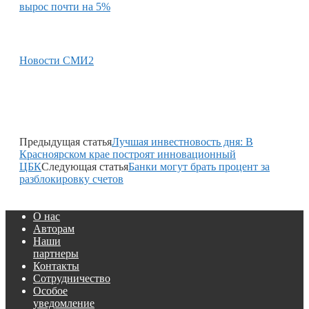
вырос почти на 5%
Новости СМИ2
Предыдущая статья
Лучшая инвестновость дня: В
Красноярском крае построят инновационный
ЦБК
Следующая статья
Банки могут брать процент за
разблокировку счетов
О нас
Авторам
Наши
партнеры
Контакты
Сотрудничество
Особое
уведомление