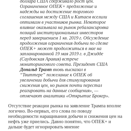
доллара США сдерживало рост цен.
Ограниченное ОПЕК+ предложение и
надежды на достижение торгового
соглашения между США и Китаем вселили
оптимизм в участников рынка. Некоторое
влияние оказывала на рынок ребалансировка
позиций институциональных инвесторов
перед завершением 1 кв.
2019 г.
Обсуждение
продолжения ограничения добычи по сделке
ОПЕК+ может продолжиться в мае на
запланированной 19 мая
2019 г.
в Джидде
(Саудовская Аравия) встрече
мониторингового совета. Президент США
Дональд Трамп
вновь высказал в
“Твиттере” пожелание к ОПЕК об
увеличении добычи для стимулирования
снижения цен, но рынок почти перестал
реагировать на данные сообщения», —
отмечают аналитики «Открытие Брокер».
Отсутствие реакции рынка на заявление Трампа вполне
логично. Во-первых, его слова по поводу
необходимости наращивания добычи и снижения цен на
нефть уже приелись. Давно понятно, что ОПЕК+ и
дальше будет игнорировать мнение