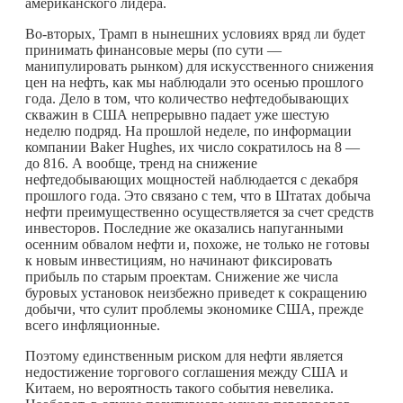
американского лидера.
Во-вторых, Трамп в нынешних условиях вряд ли будет
принимать финансовые меры (по сути —
манипулировать рынком) для искусственного снижения
цен на нефть, как мы наблюдали это осенью прошлого
года. Дело в том, что количество нефтедобывающих
скважин в США непрерывно падает уже шестую
неделю подряд. На прошлой неделе, по информации
компании Baker Hughes, их число сократилось на 8 —
до 816. А вообще, тренд на снижение
нефтедобывающих мощностей наблюдается с декабря
прошлого года. Это связано с тем, что в Штатах добыча
нефти преимущественно осуществляется за счет средств
инвесторов. Последние же оказались напуганными
осенним обвалом нефти и, похоже, не только не готовы
к новым инвестициям, но начинают фиксировать
прибыль по старым проектам. Снижение же числа
буровых установок неизбежно приведет к сокращению
добычи, что сулит проблемы экономике США, прежде
всего инфляционные.
Поэтому единственным риском для нефти является
недостижение торгового соглашения между США и
Китаем, но вероятность такого события невелика.