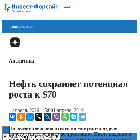
ENG
Инвестклимат
Финансы
Перейти в
Дзен
Инвестиции
Аналитика
Блокчейн
Стартапы
Нефть сохраняет потенциал
Технологии
роста к $70
ESG
1 апреля, 2019, 15:00
1 апреля, 2019
Книги
На рынке энергоносителей на минувшей неделе
ничего существенного не произошло. После падения в
конце позапрошлой недели в прошедшую пятидневку