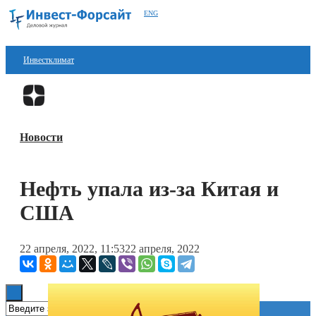
ENG
Инвестклимат
Финансы
Перейти в
Дзен
Инвестиции
Новости
Блокчейн
Стартапы
Нефть упала из-за Китая и
Технологии
США
ESG
22 апреля, 2022, 11:53
22 апреля, 2022
Книги