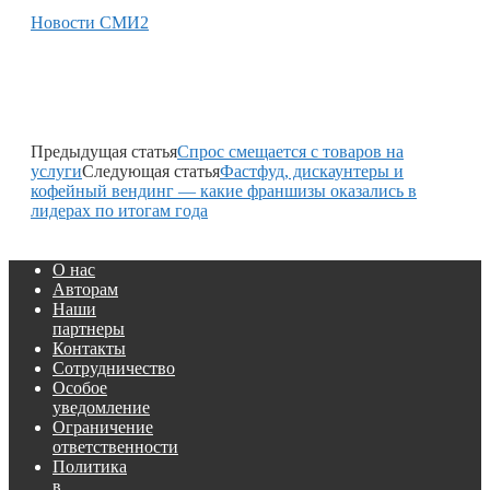
Новости СМИ2
Предыдущая статья
Спрос смещается с товаров на
услуги
Следующая статья
Фастфуд, дискаунтеры и
кофейный вендинг — какие франшизы оказались в
лидерах по итогам года
О нас
Авторам
Наши
партнеры
Контакты
Сотрудничество
Особое
уведомление
Ограничение
ответственности
Политика
в