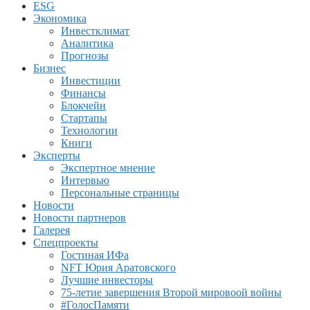
ESG
Экономика
Инвестклимат
Аналитика
Прогнозы
Бизнес
Инвестиции
Финансы
Блокчейн
Стартапы
Технологии
Книги
Эксперты
Экспертное мнение
Интервью
Персональные страницы
Новости
Новости партнеров
Галерея
Спецпроекты
Гостиная ИФа
NFT Юрия Аратовского
Лучшие инвесторы
75-летие завершения Второй мировоой войны
#ГолосПамяти