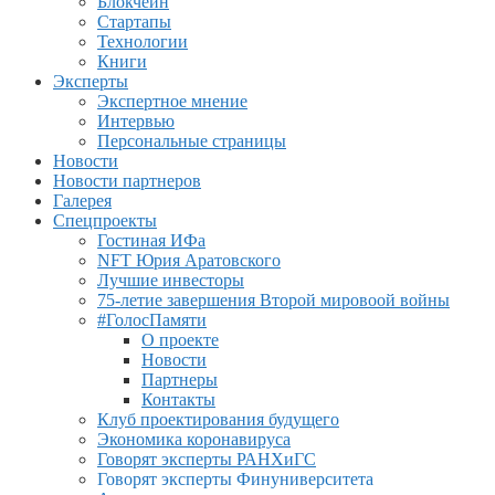
Блокчейн
Стартапы
Технологии
Книги
Эксперты
Экспертное мнение
Интервью
Персональные страницы
Новости
Новости партнеров
Галерея
Спецпроекты
Гостиная ИФа
NFT Юрия Аратовского
Лучшие инвесторы
75-летие завершения Второй мировоой войны
#ГолосПамяти
О проекте
Новости
Партнеры
Контакты
Клуб проектирования будущего
Экономика коронавируса
Говорят эксперты РАНХиГС
Говорят эксперты Финуниверситета