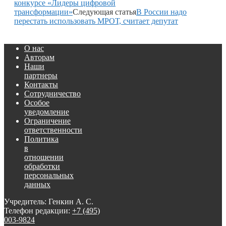
конкурсе «Лидеры цифровой
трансформации»
Следующая статья
В России надо
перестать использовать МРОТ, считает депутат
О нас
Авторам
Наши
партнеры
Контакты
Сотрудничество
Особое
уведомление
Ограничение
ответственности
Политика
в
отношении
обработки
персональных
данных
Учредитель: Генкин А. С.
Телефон редакции:
+7 (495)
003-9824