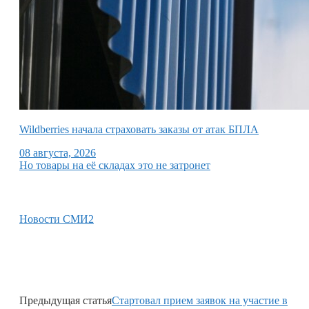
Wildberries начала страховать заказы от атак БПЛА
08 августа, 2026
Но товары на её складах это не затронет
Новости СМИ2
Предыдущая статья
Стартовал прием заявок на участие в