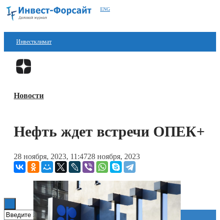
ENG
Инвестклимат
Финансы
Перейти в
Дзен
Инвестиции
Новости
Блокчейн
Стартапы
Нефть ждет встречи ОПЕК+
Технологии
28 ноября, 2023, 11:47
28 ноября, 2023
ESG
Книги