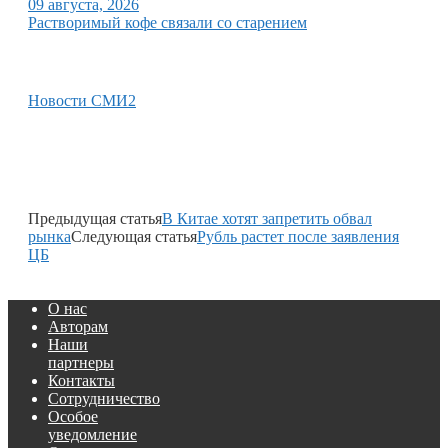
09 августа, 2026
Растворимый кофе связали со старением
Новости СМИ2
Предыдущая статья
В Китае хотят запретить обвал
рынка
Следующая статья
Рубль растет после заявления
ЦБ
О нас
Авторам
Наши
партнеры
Контакты
Сотрудничество
Особое
уведомление