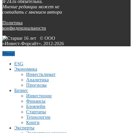
IF24.ru обязательна.
Мнение редакции может не
совпадать с мнением автора
Политика
конфиденциальности
© ООО
«Инвест-Форсайт», 2012-
2026
Меню
ESG
Экономика
Инвестклимат
Аналитика
Прогнозы
Бизнес
Инвестиции
Финансы
Блокчейн
Стартапы
Технологии
Книги
Эксперты