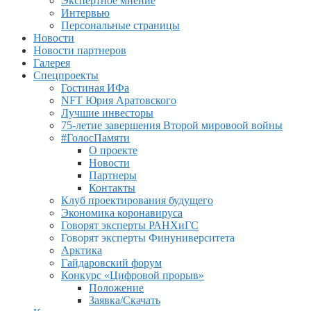
Экспертное мнение
Интервью
Персональные страницы
Новости
Новости партнеров
Галерея
Спецпроекты
Гостиная ИФа
NFT Юрия Аратовского
Лучшие инвесторы
75-летие завершения Второй мировоой войны
#ГолосПамяти
О проекте
Новости
Партнеры
Контакты
Клуб проектирования будущего
Экономика коронавируса
Говорят эксперты РАНХиГС
Говорят эксперты Финуниверситета
Арктика
Гайдаровский форум
Конкурс «Цифровой прорыв»
Положение
Заявка/Скачать