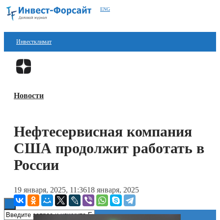
ENG
Инвестклимат
Финансы
Перейти в
Дзен
Инвестиции
Новости
Блокчейн
Стартапы
Нефтесервисная компания
Технологии
США продолжит работать в
ESG
России
Книги
19 января, 2025, 11:36
18 января, 2025