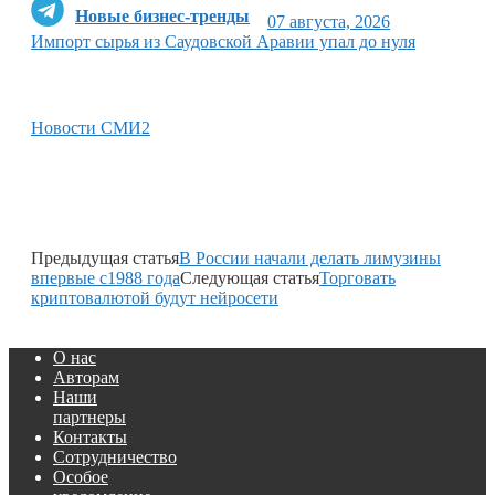
Новые бизнес-тренды
07 августа, 2026
Импорт сырья из Саудовской Аравии упал до нуля
Новости СМИ2
Предыдущая статья
В России начали делать лимузины
впервые с1988 года
Следующая статья
Торговать
криптовалютой будут нейросети
О нас
Авторам
Наши
партнеры
Контакты
Сотрудничество
Особое