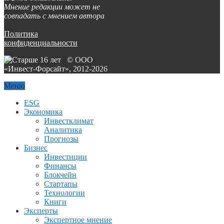
Мнение редакции может не
совпадать с мнением автора
Политика
конфиденциальности
© ООО
«Инвест-Форсайт», 2012-
2026
Меню
ESG
Экономика
Инвестклимат
Аналитика
Прогнозы
Бизнес
Инвестиции
Финансы
Блокчейн
Стартапы
Технологии
Книги
Эксперты
Экспертное мнение