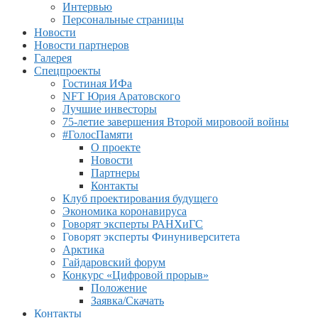
Интервью
Персональные страницы
Новости
Новости партнеров
Галерея
Спецпроекты
Гостиная ИФа
NFT Юрия Аратовского
Лучшие инвесторы
75-летие завершения Второй мировоой войны
#ГолосПамяти
О проекте
Новости
Партнеры
Контакты
Клуб проектирования будущего
Экономика коронавируса
Говорят эксперты РАНХиГС
Говорят эксперты Финуниверситета
Арктика
Гайдаровский форум
Конкурс «Цифровой прорыв»
Положение
Заявка/Скачать
Контакты