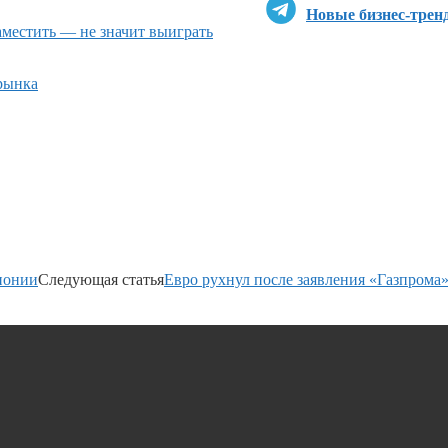
Новые бизнес-трен
местить — не значит выиграть
рынка
понии
Следующая статья
Евро рухнул после заявления «Газпрома