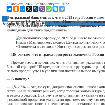
23 августа, 2022, 08:30
22 августа, 2022
Книги
Центральный банк считает, что в 2025 году Россия може
размере от 1,5 до 2,5 процентов. «Инвест-Форсайт» выяс
руководителя направления «Экономика и финансы» Инс
необходимо для этого предпринять?
Никита Масленников, эксперт Центра политических т
«Экономика и финансы» Института современного раз
— ЦБ считает, что к траектории роста экономика России 
— Прежде всего, я не считаю, что это оптимизм, указанные
Базовый сценарий ЦБ предполагает, что структурные транс
сильно продвинуться в увеличении потенциального выпуск
— А почему?
— 1,5–2,5% — это, по сути, докризисная оценка нашей эко
ситуации на внешних рынках, когда хорошая конъюнктура д
аграрного сектора. Поэтому это не оптимизм, а указание на
с половиной процентов мы вряд ли прыгнем, потому что пер
балансирование спроса и предложения, и восстановление и