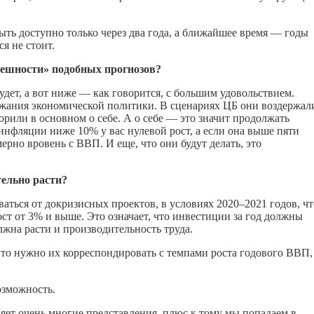
ыть доступно только через два года, а ближайшее время — годы
я не стоит.
решности» подобных прогнозов?
удет, а вот ниже — как говорится, с большим удовольствием.
ржания экономической политики. В сценариях ЦБ они воздержал
орили в основном о себе. А о себе — это значит продолжать
инфляции ниже 10% у вас нулевой рост, а если она выше пяти
рно вровень с ВВП. И еще, что они будут делать, это
ельно расти?
ваться от докризисных проектов, в условиях 2020–2021 годов, ч
ост от 3% и выше. Это означает, что инвестиции за год должны
лжна расти и производительность труда.
, то нужно их корреспондировать с темпами роста годового ВВП,
озможность.
яет очень многие представления, плюс к тому мы попадаем в