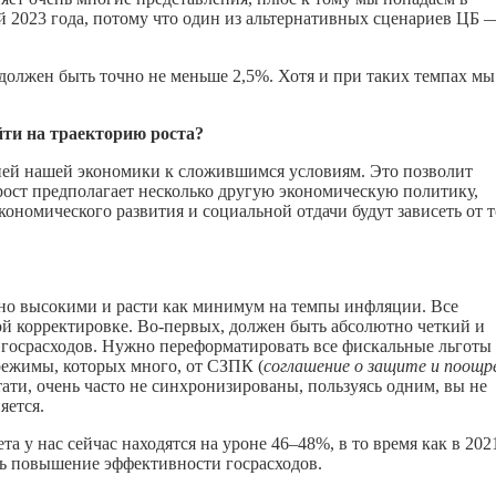
й 2023 года, потому что один из альтернативных сценариев ЦБ 
 должен быть точно не меньше 2,5%. Хотя и при таких темпах мы
йти на траекторию роста?
цией нашей экономики к сложившимся условиям. Это позволит
 рост предполагает несколько другую экономическую политику,
номического развития и социальной отдачи будут зависеть от т
но высокими и расти как минимум на темпы инфляции. Все
й корректировке. Во-первых, должен быть абсолютно четкий и
госрасходов. Нужно переформатировать все фискальные льготы
режимы, которых много, от СЗПК (
соглашение о защите и поощр
тати, очень часто не синхронизированы, пользуясь одним, вы не
яется.
а у нас сейчас находятся на уроне 46–48%, в то время как в 202
ть повышение эффективности госрасходов.