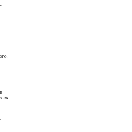
—
ого,
 в
ении
1