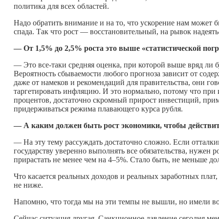
политика для всех областей.
Надо обратить внимание и на то, что ускорение нам может б
спада. Так что рост — восстановительный, на рывок надеятьс
— От 1,5% до 2,5% роста это выше «статистической пог
— Это все-таки средняя оценка, при которой выше вряд ли б
Вероятность сбываемости любого прогноза зависит от соде
даже от намеков и рекомендаций для правительства, они гов
таргетировать инфляцию. И это нормально, потому что при 
процентов, достаточно скромный прирост инвестиций, приме
придерживаться режима плавающего курса рубля.
— А каким должен быть рост экономики, чтобы действит
— На эту тему рассуждать достаточно сложно. Если отталки
государству уверенно выполнять все обязательства, нужен р
прирастать не менее чем на 4–5%. Стало быть, не меньше до
Что касается реальных доходов и реальных заработных плат
не ниже.
Напомню, что тогда мы на эти темпы не вышли, но имели в
Сейчас ситуация другая. Санкционное давление сегодня мен