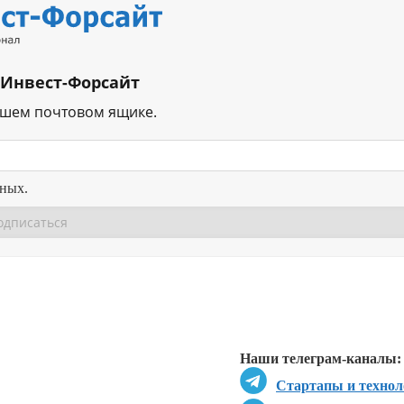
 Инвест-Форсайт
ашем почтовом ящике.
нных.
Перейти в
Перейти в
Д
Наши телеграм-каналы:
Стартапы и технол