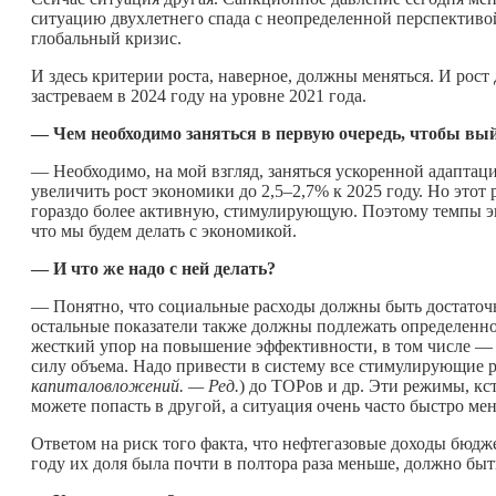
ситуацию двухлетнего спада с неопределенной перспективо
глобальный кризис.
И здесь критерии роста, наверное, должны меняться. И рост
застреваем в 2024 году на уровне 2021 года.
— Чем необходимо заняться в первую очередь, чтобы вы
— Необходимо, на мой взгляд, заняться ускоренной адапта
увеличить рост экономики до 2,5–2,7% к 2025 году. Но этот
гораздо более активную, стимулирующую. Поэтому темпы эко
что мы будем делать с экономикой.
— И что же надо с ней делать?
— Понятно, что социальные расходы должны быть достаточ
остальные показатели также должны подлежать определенно
жесткий упор на повышение эффективности, в том числе — 
силу объема. Надо привести в систему все стимулирующие 
капиталовложений. — Ред.
) до ТОРов и др. Эти режимы, кс
можете попасть в другой, а ситуация очень часто быстро мен
Ответом на риск того факта, что нефтегазовые доходы бюджет
году их доля была почти в полтора раза меньше, должно бы