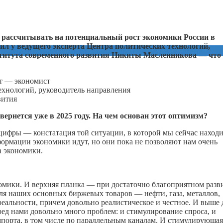
т рассчитывать на потенциальный рост экономики России в
нил у ведущего эксперта Центра политических технологий,
титута современного развития Никиты Масленникова — что
ехнологий, руководитель направления
вития
вернется уже в 2025 году. На чем основан этот оптимизм?
 цифры — констатация той ситуации, в которой мы сейчас находи
формации экономики идут, но они пока не позволяют нам очень
а экономики.
номики. И верхняя планка — при достаточно благоприятном разв
ля наших основных биржевых товаров — нефти, газа, металлов,
 реальности, причем довольно реалистическое и честное. И выше 
ед нами довольно много проблем: и стимулирование спроса, и
мпорта, в том числе по параллельным каналам. И стимулирующая