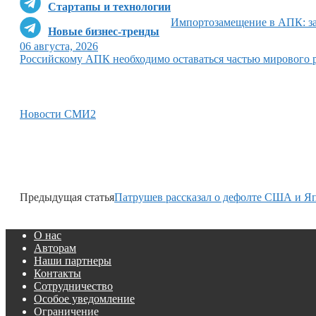
Стартапы и технологии
Импортозамещение в АПК: за
Новые бизнес-тренды
06 августа, 2026
Российскому АПК необходимо оставаться частью мирового 
Новости СМИ2
Предыдущая статья
Патрушев рассказал о дефолте США и Я
О нас
Авторам
Наши партнеры
Контакты
Сотрудничество
Особое уведомление
Ограничение