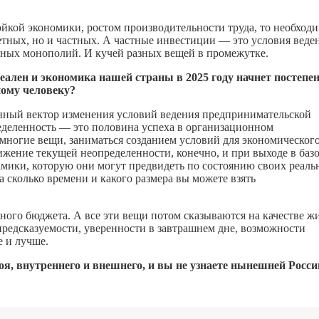
йкой экономики, ростом производительности труда, то необход
тных, но и частных. А частные инвестиции — это условия веде
енных монополий. И кучей разных вещей в промежутке.
еален и экономика нашей страны в 2025 году начнет постепе
тному человеку?
ленный вектор изменения условий ведения предпринимательской
пределенность — это половина успеха в организационном
а многие вещи, заниматься созданием условий для экономическог
нижение текущей неопределенности, конечно, и при выходе в баз
мики, которую они могут предвидеть по состоянию своих реаль
а сколько времени и какого размера вы можете взять
ного бюджета. А все эти вещи потом сказываются на качестве ж
предсказуемости, уверенности в завтрашнем дне, возможности
е и лучше.
оя, внутреннего и внешнего, и вы не узнаете нынешней Poccи