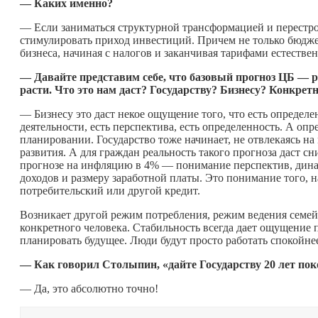
— Каких именно?
— Если заниматься структурной трансформацией и перестро
стимулировать приход инвестиций. Причем не только бюдже
бизнеса, начиная с налогов и заканчивая тарифами естеств
— Давайте представим себе, что базовый прогноз ЦБ — р
расти. Что это нам даст? Государству? Бизнесу? Конкре
— Бизнесу это даст некое ощущение того, что есть опреде
деятельности, есть перспектива, есть определенность. А о
планировании. Государство тоже начинает, не отвлекаясь н
развития. А для граждан реальность такого прогноза даст с
прогнозе на инфляцию в 4% — понимание перспектив, дина
доходов и размеру заработной платы. Это понимание того, н
потребительский или другой кредит.
Возникает другой режим потребления, режим ведения семей
конкретного человека. Стабильность всегда дает ощущение 
планировать будущее. Люди будут просто работать спокойне
— Как говорил Столыпин, «дайте Государству 20 лет пок
— Да, это абсолютно точно!