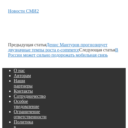
Новости СМИ2
Предыдущая статья
Денис Мантуров прогнозирует
двузначные темпы роста e-commerce
Следующая статья
В
России может сильно подорожать мобильная связь
О нас
Авторам
Наши
партнеры
Контакты
Сотрудничество
Особое
уведомление
Ограничение
ответственности
Политика
в