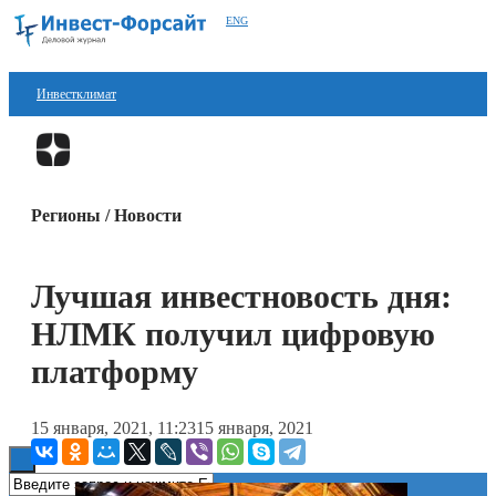
ENG
Инвестклимат
Финансы
Перейти в
Дзен
Инвестиции
Регионы / Новости
Блокчейн
Стартапы
Лучшая инвестновость дня:
Технологии
НЛМК получил цифровую
ESG
платформу
Книги
15 января, 2021, 11:23
15 января, 2021