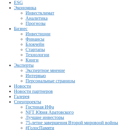
ESG
Экономика
Инвестклимат
Аналитика
Прогнозы
Бизнес
Инвестиции
Финансы
Блокчейн
Стартапы
Технологии
Книги
Эксперты
Экспертное мнение
Интервью
Персональные страницы
Новости
Новости партнеров
Галерея
Спецпроекты
Гостиная ИФа
NFT Юрия Аратовского
Лучшие инвесторы
75-летие завершения Второй мировоой войны
#ГолосПамяти