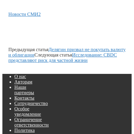
Новости СМИ2
Предыдущая статья
Делягин призвал не покупать валюту
и облигации
Следующая статья
Исследование: CBDC
представляют риск для частной жизни
О нас
Авторам
Наши
партнеры
Контакты
Сотрудничество
Особое
уведомление
Ограничение
ответственности
Политика