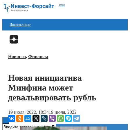
ENG
Инвестклимат
Финансы
Перейти в
Дзен
Инвестиции
Новости
,
Финансы
Блокчейн
Стартапы
Новая инициатива
Технологии
Минфина может
ESG
девальвировать рубль
Книги
19 июля, 2022, 18:34
19 июля, 2022