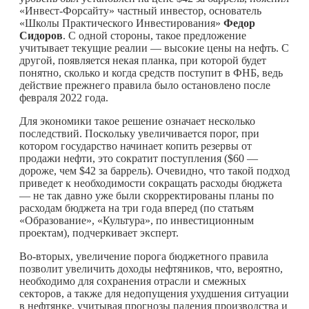
«Инвест-Форсайту» частный инвестор, основатель
«Школы Практического Инвестирования»
Федор
Сидоров
. С одной стороны, такое предложение
учитывает текущие реалии — высокие цены на нефть. С
другой, появляется некая планка, при которой будет
понятно, сколько и когда средств поступит в ФНБ, ведь
действие прежнего правила было остановлено после
февраля 2022 года.
Для экономики такое решение означает несколько
последствий. Поскольку увеличивается порог, при
котором государство начинает копить резервы от
продажи нефти, это сократит поступления ($60 —
дороже, чем $42 за баррель). Очевидно, что такой подход
приведет к необходимости сокращать расходы бюджета
— не так давно уже были скорректированы планы по
расходам бюджета на три года вперед (по статьям
«Образование», «Культура», по инвестиционным
проектам), подчеркивает эксперт.
Во-вторых, увеличение порога бюджетного правила
позволит увеличить доходы нефтяников, что, вероятно,
необходимо для сохранения отрасли и смежных
секторов, а также для недопущения ухудшения ситуации
в нефтянке, учитывая прогнозы падения производства и