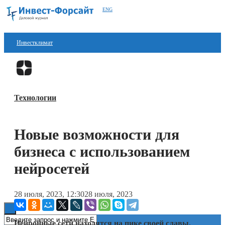
ENG
Инвестклимат
Финансы
Перейти в
Дзен
Инвестиции
Технологии
Блокчейн
Стартапы
Новые возможности для
Технологии
бизнеса с использованием
ESG
нейросетей
Книги
28 июля, 2023, 12:30
28 июля, 2023
Нейронные сети находятся на пике своей славы.