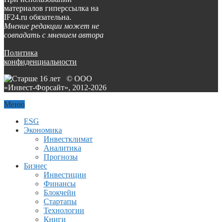
материалов гиперссылка на
IF24.ru обязательна.
Мнение редакции может не
совпадать с мнением автора
Политика
конфиденциальности
© ООО
«Инвест-Форсайт», 2012-
2026
Меню
ESG
Экономика
Инвестклимат
Аналитика
Прогнозы
Бизнес
Инвестиции
Финансы
Блокчейн
Стартапы
Технологии
Книги