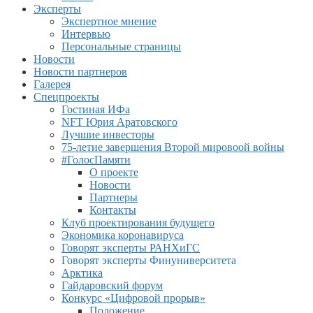
Эксперты
Экспертное мнение
Интервью
Персональные страницы
Новости
Новости партнеров
Галерея
Спецпроекты
Гостиная ИФа
NFT Юрия Аратовского
Лучшие инвесторы
75-летие завершения Второй мировоой войны
#ГолосПамяти
О проекте
Новости
Партнеры
Контакты
Клуб проектирования будущего
Экономика коронавируса
Говорят эксперты РАНХиГС
Говорят эксперты Финуниверситета
Арктика
Гайдаровский форум
Конкурс «Цифровой прорыв»
Положение