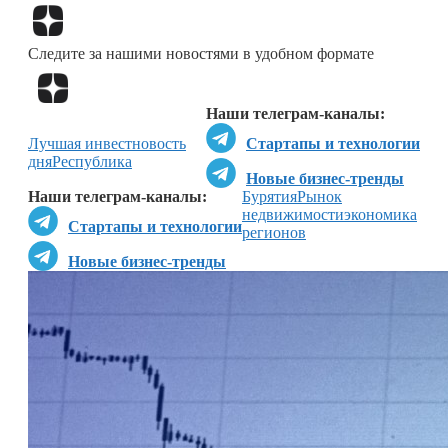
Перейти в
Дзен
Следите за нашими новостями в удобном формате
Перейти в
Дзен
Наши телеграм-каналы:
Лучшая инвестновость
Стартапы и технологии
дня
Республика
Новые бизнес-тренды
Наши телеграм-каналы:
Бурятия
Рынок
недвижимости
экономика
Стартапы и технологии
регионов
Новые бизнес-тренды