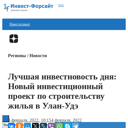
ENG
Инвестклимат
Финансы
Перейти в
Дзен
Инвестиции
Регионы / Новости
Блокчейн
Стартапы
Лучшая инвестновость дня:
Технологии
Новый инвестиционный
ESG
проект по строительству
жилья в Улан-Удэ
Книги
4 февраля, 2022, 10:15
4 февраля, 2022