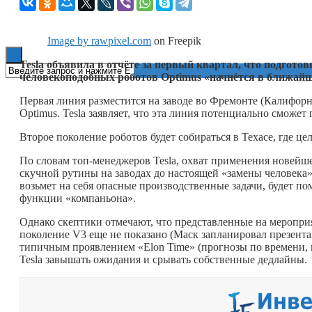
Книги
Image by rawpixel.com
on Freepik
Tesla объявила в отчёте за первый квартал, что подгото
человекоподобных роботов Optimus «начнётся в ближайш
Первая линия разместится на заводе во Фремонте (Калифор
Optimus. Tesla заявляет, что эта линия потенциально сможет
Второе поколение роботов будет собираться в Техасе, где це
По словам топ-менеджеров Tesla, охват применения новейш
скучной рутины на заводах до настоящей «замены человека
возьмет на себя опасные производственные задачи, будет п
функции «компаньона».
Однако скептики отмечают, что представленные на мероприят
поколение V3 еще не показано (Маск запланировал презен
типичным проявлением «Elon Time» (прогнозы по времени, 
Tesla завышать ожидания и срывать собственные дедлайны.