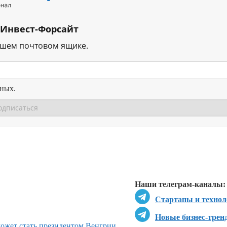
 Инвест-Форсайт
ашем почтовом ящике.
нных.
Перейти в
Перейти в
Д
Наши телеграм-каналы:
Стартапы и технол
Новые бизнес-трен
может стать президентом Венгрии