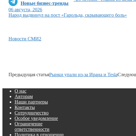
Новые бизнес-тренды
06 августа, 2026
Народ выдвинул на пост «Гарольда, скрывающего боль»
Новости СМИ2
Предыдущая статья
Рынки упали из-за Ирана и Tesla
Следующ
О нас
Авторам
Наши партнеры
Контакты
Сотрудничество
Особое уведомление
Ограничение
ответственности
Политика в отношении