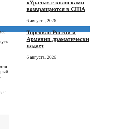
«Уралы» с колясками
возвращаются в США
6 августа, 2026
Торговля России и
nce.
Армении драматически
пуск
падает
6 августа, 2026
ения
орый
я
щее