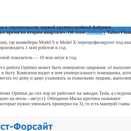
вка к строительству первой крупносерийной фабрики
ее время во втором квартале». Об этом
сообщает
Yahoo Fina
ния), где конвейеры Model S и Model X перепрофилируют под вы
 производить 1 млн роботов в год.
левой показатель — 10 млн штук в год.
его робота Optimus может быть невероятно широким: от выполн
» в быту. Компания видит в нем универсального помощника, кот
омогать по дому и даже ухаживать за пожилыми людьми, выполня
иях Optimus до сих пор не работают на заводах Tesla, а следую
тацию на июль—август). Обещания Маска критики называют
которые нужно умножать примерно на 3), то есть манерой главы