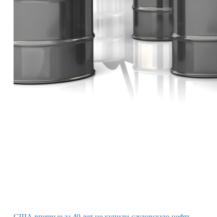
США впервые за 40 лет не купили саудовскую нефть