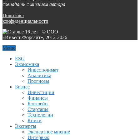
совпадать с мнением автора
Политика
конфиденциальности
© ООО
«Инвест-Форсайт», 2012-
2026
Меню
ESG
Экономика
Инвестклимат
Аналитика
Прогнозы
Бизнес
Инвестиции
Финансы
Блокчейн
Стартапы
Технологии
Книги
Эксперты
Экспертное мнение
Интервью