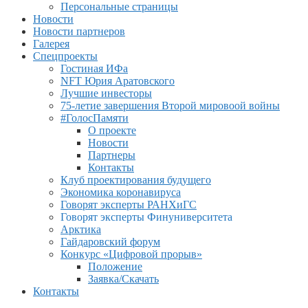
Персональные страницы
Новости
Новости партнеров
Галерея
Спецпроекты
Гостиная ИФа
NFT Юрия Аратовского
Лучшие инвесторы
75-летие завершения Второй мировоой войны
#ГолосПамяти
О проекте
Новости
Партнеры
Контакты
Клуб проектирования будущего
Экономика коронавируса
Говорят эксперты РАНХиГС
Говорят эксперты Финуниверситета
Арктика
Гайдаровский форум
Конкурс «Цифровой прорыв»
Положение
Заявка/Скачать
Контакты