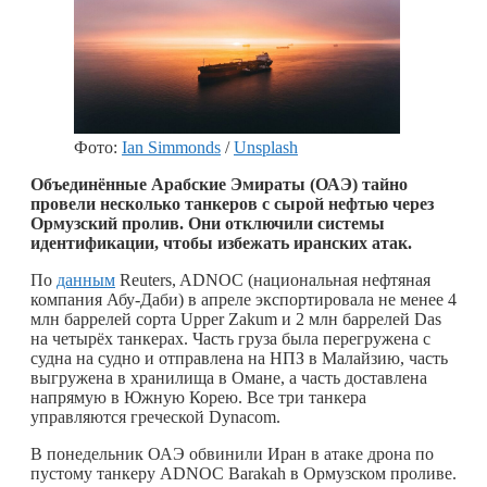
Фото:
Ian Simmonds
/
Unsplash
Объединённые Арабские Эмираты (ОАЭ) тайно
провели несколько танкеров с сырой нефтью через
Ормузский пролив. Они отключили системы
идентификации, чтобы избежать иранских атак.
По
данным
Reuters, ADNOC (национальная нефтяная
компания Абу-Даби) в апреле экспортировала не менее 4
млн баррелей сорта Upper Zakum и 2 млн баррелей Das
на четырёх танкерах. Часть груза была перегружена с
судна на судно и отправлена на НПЗ в Малайзию, часть
выгружена в хранилища в Омане, а часть доставлена
напрямую в Южную Корею. Все три танкера
управляются греческой Dynacom.
В понедельник ОАЭ обвинили Иран в атаке дрона по
пустому танкеру ADNOC Barakah в Ормузском проливе.