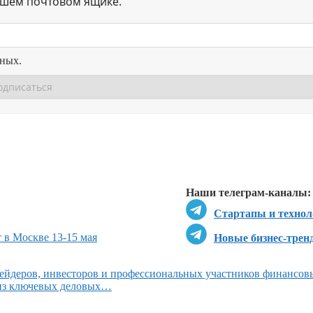
ашем почтовом ящике.
нных.
Перейти в
Перейти в
Д
Наши телеграм-каналы:
Стартапы и технол
 в Москве 13-15 мая
Новые бизнес-трен
ейдеров, инвесторов и профессиональных участников финансов
 из ключевых деловых…