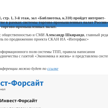
, стр. 1, 3-й этаж, зал «Библиотека, к.310) пройдет интернет-
тве в рамках системы торгово-промышленных палат России»
р торгово-промышленных палат.
м с общественностью и СМИ
Александр Шкирандо
, главный ред
тель по продвижению проекта СКАН ИА «Интерфакс»
информационного поля системы ТПП, правила написания
удничества с газетой «Экономика и жизнь» и представлена сист
онференции можно будет по
ссылке
 Инвест-Форсайт