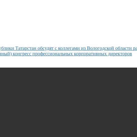
лики Татарстан обсудят с коллегами из Вологодской области 
ный) конгресс профессиональных корпоративных директоров