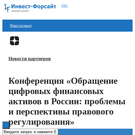
ENG
Инвестклимат
Финансы
Перейти в
Дзен
Инвестиции
Новости партнеров
Блокчейн
Стартапы
Конференция «Обращение
Технологии
цифровых финансовых
ESG
активов в России: проблемы
и перспективы правового
Книги
регулирования»