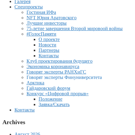
Галерея
Спецпроекты
Гостиная ИФа
NFT Юрия Аратовского
Лучшие инвесторы
75-летие завершения Второй мировоой войны
#ГолосПамяти
О проекте
Новости
Партнеры
Контакты
Клуб проектирования будущего
Экономика коронавируса
Говорят эксперты РАНХиГС
Говорят эксперты Финуниверситета
Арктика
Гайдаровский форум
Конкурс «Цифровой прорыв»
Положение
Заявка/Скачать
Контакты
Archives
Август 2026