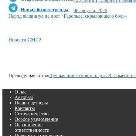
«25-летний» старик из мема 
Новые бизнес-тренды
06 августа, 2026
Народ выдвинул на пост «Гарольда, скрывающего боль»
Новости СМИ2
Предыдущая статья
Лучшая инвестновость дня: В Тюмени и
О нас
Авторам
Наши партнеры
Контакты
Сотрудничество
Особое уведомление
Ограничение
ответственности
Политика в отношении