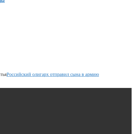
ды
тья
Российский олигарх отправил сына в армию