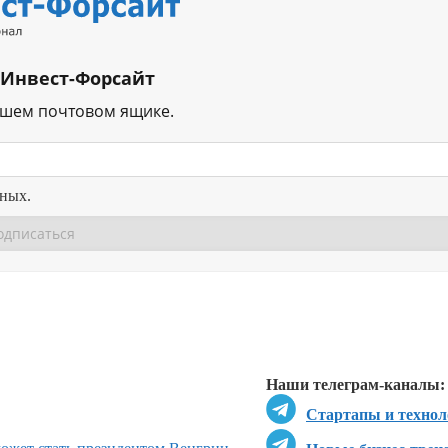
 Инвест-Форсайт
ашем почтовом ящике.
нных.
Перейти в
Перейти в
Д
Наши телеграм-каналы:
Стартапы и технол