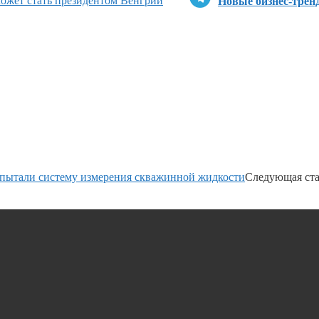
может стать президентом Венгрии
Новые бизнес-трен
спытали систему измерения скважинной жидкости
Следующая ста