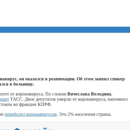
навирус, он оказался в реанимации. Об этом заявил спикер
ался в больнице.
итет от коронавируса. По словам
Вячеслава Володина
,
ишет
ТАСС. Двое депутатов умерли от коронавируса, напомнил
стояли во фракции КПРФ.
нин
переболел коронавирусом
. Это 2% населения страны.