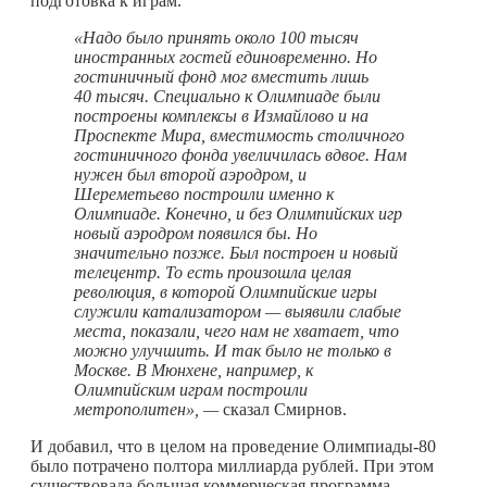
подготовка к играм.
«Надо было принять около 100 тысяч
иностранных гостей единовременно. Но
гостиничный фонд мог вместить лишь
40 тысяч. Специально к Олимпиаде были
построены комплексы в Измайлово и на
Проспекте Мира, вместимость столичного
гостиничного фонда увеличилась вдвое. Нам
нужен был второй аэродром, и
Шереметьево построили именно к
Олимпиаде. Конечно, и без Олимпийских игр
новый аэродром появился бы. Но
значительно позже. Был построен и новый
телецентр. То есть произошла целая
революция, в которой Олимпийские игры
служили катализатором — выявили слабые
места, показали, чего нам не хватает, что
можно улучшить. И так было не только в
Москве. В Мюнхене, например, к
Олимпийским играм построили
метрополитен», —
сказал Смирнов.
И добавил, что в целом на проведение Олимпиады-80
было потрачено полтора миллиарда рублей. При этом
существовала большая коммерческая программа —