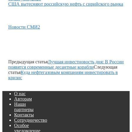
США вытесняют российскую нефть с сирийского рынка
Новости СМИ2
Предыдущая статья
Лучшая инвестновость дня: В России
появятся современные десантные корабли
Следующая
статья
Куда нефтегазовым компаниям инвестировать в
кризис
О нас
Авторам
Наши
партнеры
Контакты
Сотрудничество
Особое
уведомление