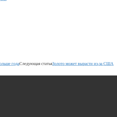
ольше года
Следующая статья
Золото может вырасти из-за США