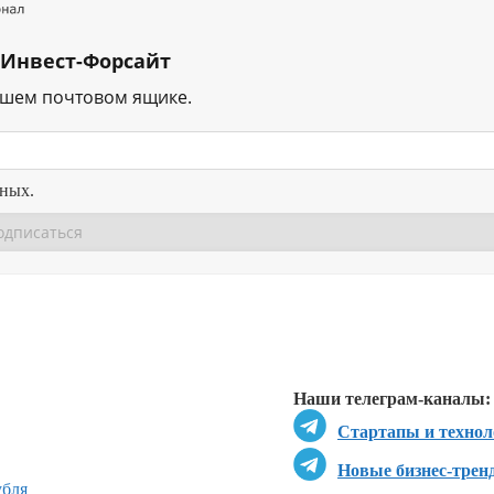
 Инвест-Форсайт
ашем почтовом ящике.
нных.
Перейти в
Перейти в
Д
Наши телеграм-каналы:
Стартапы и технол
Новые бизнес-трен
убля