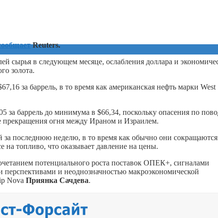
сообщает
Reuters.
ей сырья в следующем месяце, ослабления доллара и экономиче
го золота.
67,16 за баррель, в то время как американская нефть марки West
05 за баррель до минимума в $66,34, поскольку опасения по пов
е прекращения огня между Ираном и Израилем.
й за последнюю неделю, в то время как обычно они сокращаются
е на топливо, что оказывает давление на цены.
очетанием потенциального роста поставок ОПЕК+, сигналами
и перспективами и неоднозначностью макроэкономической
ip Nova
Приянка Сачдева
.