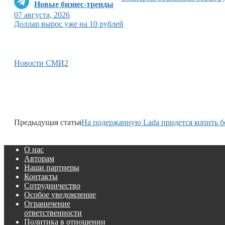
Новые бизнес-тренды
07 августа, 2026
Доллар вырос уже на 10 рублей
Новости СМИ2
Предыдущая статья
На подержанную Lada придется копить б
О нас
Авторам
Наши партнеры
Контакты
Сотрудничество
Особое уведомление
Ограничение
ответственности
Политика в отношении