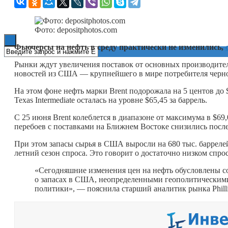
Книги
Фото: depositphotos.com
Фьючерсы на нефть в среду практически не изменились,
Рынки ждут увеличения поставок от основных производител
новостей из США — крупнейшего в мире потребителя черно
На этом фоне нефть марки Brent подорожала на 5 центов до $
Texas Intermediate осталась на уровне $65,45 за баррель.
С 25 июня Brent колеблется в диапазоне от максимума в $69,
перебоев с поставками на Ближнем Востоке снизились посл
При этом запасы сырья в США выросли на 680 тыс. барреле
летний сезон спроса. Это говорит о достаточно низком спрос
«Сегодняшние изменения цен на нефть обусловлены с
о запасах в США, неопределенными геополитическим
политики», — пояснила старший аналитик рынка Phill