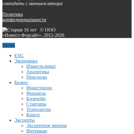
совпадать с мнением автора
Политика
конфиденциальности
© ООО
«Инвест-Форсайт», 2012-
2026
Меню
ESG
Экономика
Инвестклимат
Аналитика
Прогнозы
Бизнес
Инвестиции
Финансы
Блокчейн
Стартапы
Технологии
Книги
Эксперты
Экспертное мнение
Интервью