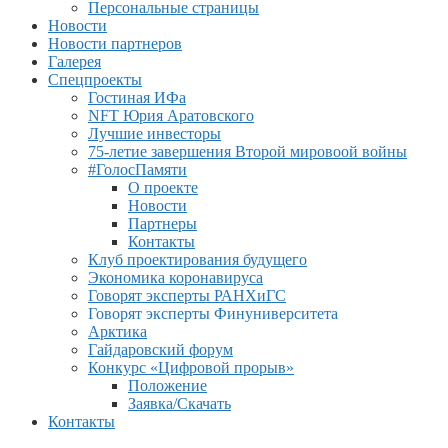
Персональные страницы
Новости
Новости партнеров
Галерея
Спецпроекты
Гостиная ИФа
NFT Юрия Аратовского
Лучшие инвесторы
75-летие завершения Второй мировоой войны
#ГолосПамяти
О проекте
Новости
Партнеры
Контакты
Клуб проектирования будущего
Экономика коронавируса
Говорят эксперты РАНХиГС
Говорят эксперты Финуниверситета
Арктика
Гайдаровский форум
Конкурс «Цифровой прорыв»
Положение
Заявка/Скачать
Контакты