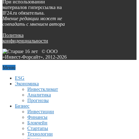
При использовании
материалов гиперссылка на
IF24.ru обязательна.
Мнение редакции может не
совпадать с мнением автора
Политика
конфиденциальности
© ООО
«Инвест-Форсайт», 2012-
2026
Меню
ESG
Экономика
Инвестклимат
Аналитика
Прогнозы
Бизнес
Инвестиции
Финансы
Блокчейн
Стартапы
Технологии