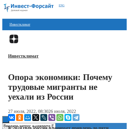
ENG
Инвестклимат
Финансы
Перейти в
Дзен
Инвестиции
Инвестклимат
Блокчейн
Стартапы
Опора экономики: Почему
Технологии
трудовые мигранты не
ESG
уехали из России
Книги
27 июля, 2022, 08:30
26 июля, 2022
К 2024 году Россия планирует привлечь до пяти