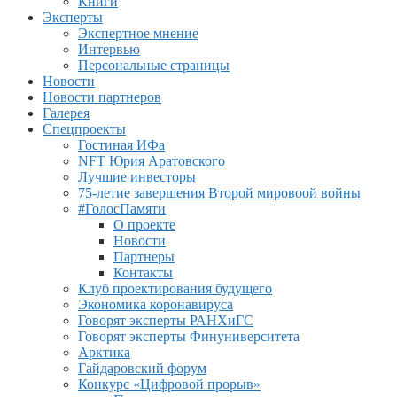
Книги
Эксперты
Экспертное мнение
Интервью
Персональные страницы
Новости
Новости партнеров
Галерея
Спецпроекты
Гостиная ИФа
NFT Юрия Аратовского
Лучшие инвесторы
75-летие завершения Второй мировоой войны
#ГолосПамяти
О проекте
Новости
Партнеры
Контакты
Клуб проектирования будущего
Экономика коронавируса
Говорят эксперты РАНХиГС
Говорят эксперты Финуниверситета
Арктика
Гайдаровский форум
Конкурс «Цифровой прорыв»