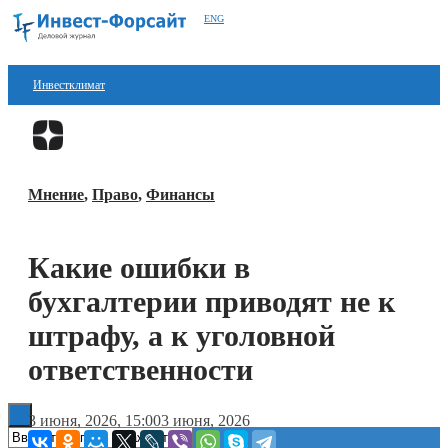
ENG
Инвестклимат
Финансы
Перейти в
Дзен
Инвестиции
Мнение
,
Право
,
Финансы
Блокчейн
Стартапы
Какие ошибки в
Технологии
бухгалтерии приводят не к
ESG
штрафу, а к уголовной
ответственности
Книги
3 июня, 2026, 15:00
3 июня, 2026