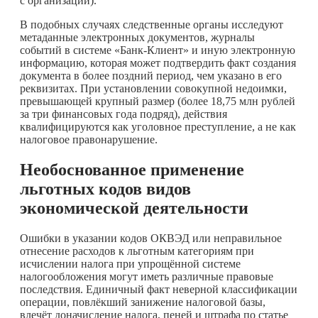
с организации).
В подобных случаях следственные органы исследуют
метаданные электронных документов, журналы
событий в системе «Банк-Клиент» и иную электронную
информацию, которая может подтвердить факт создания
документа в более поздний период, чем указано в его
реквизитах. При установлении совокупной недоимки,
превышающей крупный размер (более 18,75 млн рублей
за три финансовых года подряд), действия
квалифицируются как уголовное преступление, а не как
налоговое правонарушение.
Необоснованное применение
льготных кодов видов
экономической деятельности
Ошибки в указании кодов ОКВЭД или неправильное
отнесение расходов к льготным категориям при
исчислении налога при упрощённой системе
налогообложения могут иметь различные правовые
последствия. Единичный факт неверной классификации
операции, повлёкший занижение налоговой базы,
влечёт доначисление налога, пеней и штрафа по статье