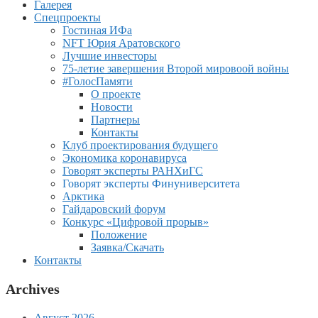
Галерея
Спецпроекты
Гостиная ИФа
NFT Юрия Аратовского
Лучшие инвесторы
75-летие завершения Второй мировоой войны
#ГолосПамяти
О проекте
Новости
Партнеры
Контакты
Клуб проектирования будущего
Экономика коронавируса
Говорят эксперты РАНХиГС
Говорят эксперты Финуниверситета
Арктика
Гайдаровский форум
Конкурс «Цифровой прорыв»
Положение
Заявка/Скачать
Контакты
Archives
Август 2026