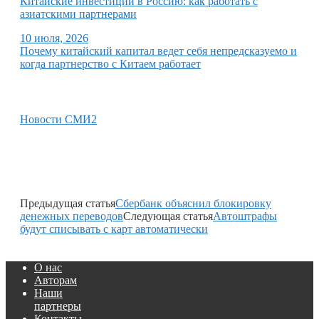
Китайские инвестиции в Россию: как работать с
азиатскими партнерами
10 июля, 2026
Почему китайский капитал ведет себя непредсказуемо и
когда партнерство с Китаем работает
Новости СМИ2
Предыдущая статья
Сбербанк объяснил блокировку
денежных переводов
Следующая статья
Автоштрафы
будут списывать с карт автоматически
О нас
Авторам
Наши
партнеры
Контакты