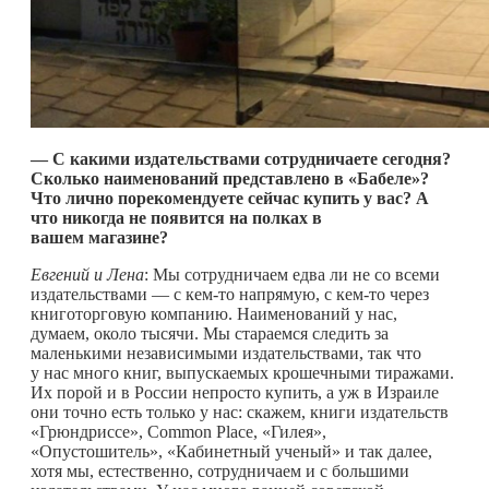
— С какими издательствами сотрудничаете сегодня?
Сколько наименований представлено в «Бабеле»?
Что лично порекомендуете сейчас купить у вас? А
что никогда не появится на полках в
вашем магазине?
Евгений и Лена
: Мы сотрудничаем едва ли не со всеми
издательствами — с
кем-то
напрямую, с
кем-то
через
книготорговую компанию. Наименований у нас,
думаем, около тысячи. Мы стараемся следить за
маленькими независимыми издательствами, так что
у нас много книг, выпускаемых крошечными тиражами.
Их порой и в России непросто купить, а уж в Израиле
они точно есть только у нас: скажем, книги издательств
«Грюндриссе», Common Place, «Гилея»,
«Опустошитель», «Кабинетный ученый» и так далее,
хотя мы, естественно, сотрудничаем и с большими