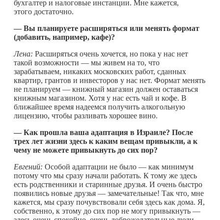
бухгалтер и налоговые инстанции. Мне кажется,
этого достаточно.
— Вы планируете расширяться или менять формат
(добавить, например, кафе)?
Лена:
Расширяться очень хочется, но пока у нас нет
такой возможности — мы живем на то, что
зарабатываем, никаких московских работ, сданных
квартир, грантов и инвесторов у нас нет. Формат менять
не планируем — книжный магазин должен оставаться
книжным магазином. Хотя у нас есть чай и кофе. В
ближайшее время надеемся получить алкогольную
лицензию, чтобы разливать хорошее вино.
— Как прошла ваша адаптация в Израиле? После
трех лет жизни здесь к каким вещам привыкли, а к
чему не можете привыкнуть до сих пор?
Евгений:
Особой адаптации не было — как минимум
потому что мы сразу начали работать. К тому же здесь
есть родственники и старинные друзья. И очень быстро
появились новые друзья — замечательные! Так что, мне
кажется, мы сразу почувствовали себя здесь как дома. Я,
собственно, к этому до сих пор не могу привыкнуть —
здесь очень спокойно, очень доброжелательные люди,