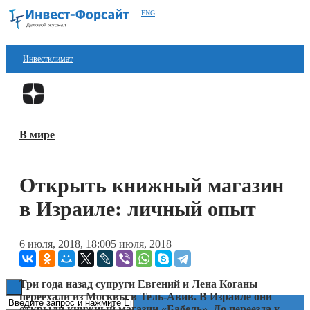
ENG
Инвестклимат
Финансы
Перейти в
Дзен
Инвестиции
В мире
Блокчейн
Стартапы
Открыть книжный магазин
Технологии
в Израиле: личный опыт
ESG
6 июля, 2018, 18:00
5 июля, 2018
Книги
Три года назад супруги Евгений и Лена Коганы
переехали из Москвы в Тель-Авив. В Израиле они
открыли книжный магазин «Бабель». До переезда у