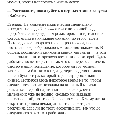
момент, чтобы воплотить в жизнь мечту.
— Расскажите, пожалуйста, о первых этапах запуска
«Бабеля».
Евгений:
На книжные издательства специально
выходить не надо было — я три с половиной года
проработал литературным редактором в издательстве
Corpus, ездил на книжные ярмарки, до этого, еще в
Питере, довольно долго писал про книжки, так
что за эти годы образовалось множество знакомств. В
общем, российский книжный рынок мы знали — в том
числе знали книготорговую компанию, с которой будем
работать после открытия. Так что мы переехали, очень
быстро нашли помещение, которое на тот момент
казалось нам близким к идеалу, через родственников
нашли бухгалтера, который зарегистрировал наш
бизнес. Потребовалось некоторое время на то, чтобы
сделать помещение похожим на книжный магазин и
дождаться первой партии книг — к слову, очень
маленькой: уже не помню, сколько мы заказали
наименований, но этого было явно мало. К тому же на
открытие пришла неожиданная толпа, которая
раскупила едва ли не треть ассортимента, так что до
следующего заказа мы работали с