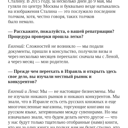
Сталину. В 2015 году, за несколько дней до 9 мая, мы
гуляли по центру Москвы и буквально везде натыкались
на изображения Сталина — это послужило последним
толчком, хотя, честно говоря, таких толчков
было немало.
— Расскажите, пожалуйста, о вашей
репатриации?
Процедура проверки прошла легко?
Евгений:
Сложностей не возникло — мы подали
документы, пришли в консульство, получили визы и
через несколько месяцев переехали: сначала мы с Леной,
а через месяц — мои родители.
— Прежде чем переехать в Израиль и открыть здесь
свое дело, вы изучали местный рынок и
конкурентов?
Евгений и Лена
: Мы — не настоящие бизнесмены. Мы
не изучали никаких рынков и никаких конкурентов. Мы
знали, что в Израиле есть сеть русских книжных и еще
многочисленные магазины, торгующие книгами на
русском языке, затерянными между сувенирами. Но мы
изначально знали, что будем делать нечто другое — что
у нас будут только тщательно отобранные (нами) книги,
что ни за одну книгу на полках нам не будет стыдно, что