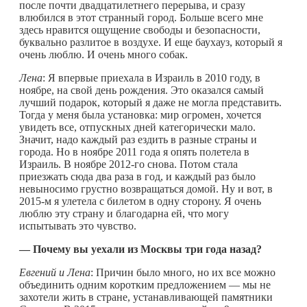
после почти двадцатилетнего перерыва, и сразу
влюбился в этот странный город. Больше всего мне
здесь нравится ощущение свободы и безопасности,
буквально разлитое в воздухе. И еще баухауз, который я
очень люблю. И очень много собак.
Лена
: Я впервые приехала в Израиль в 2010 году, в
ноябре, на свой день рождения. Это оказался самый
лучший подарок, который я даже не могла представить.
Тогда у меня была установка: мир огромен, хочется
увидеть все, отпускных дней категорически мало.
Значит, надо каждый раз ездить в разные страны и
города. Но в ноябре 2011 года я опять полетела в
Израиль. В ноябре 2012-го снова. Потом стала
приезжать сюда два раза в год, и каждый раз было
невыносимо грустно возвращаться домой. Ну и вот, в
2015-м я улетела с билетом в одну сторону. Я очень
люблю эту страну и благодарна ей, что могу
испытывать это чувство.
— Почему вы уехали из Москвы три года назад?
Евгений и Лена
: Причин было много, но их все можно
объединить одним коротким предложением — мы не
захотели жить в стране, устанавливающей памятники