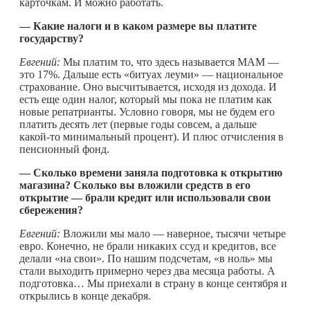
карточкам. И можно работать.
— Какие налоги и в каком размере вы платите
государству?
Евгений:
Мы платим то, что здесь называется МАМ —
это 17%. Дальше есть «битуах леуми» — национальное
страхование. Оно высчитывается, исходя из дохода. И
есть еще один налог, который мы пока не платим как
новые репатрианты. Условно говоря, мы не будем его
платить десять лет (первые годы совсем, а дальше
какой-то
минимальный процент). И плюс отчисления в
пенсионный фонд.
— Сколько времени заняла подготовка к открытию
магазина? Сколько вы вложили средств в его
открытие — брали кредит или использовали свои
сбережения?
Евгений:
Вложили мы мало — наверное, тысячи четыре
евро. Конечно, не брали никаких ссуд и кредитов, все
делали «на свои». По нашим подсчетам, «в ноль» мы
стали выходить примерно через два месяца работы. А
подготовка… Мы приехали в страну в конце сентября и
открылись в конце декабря.