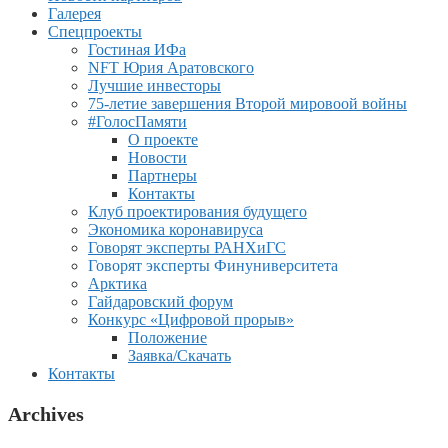
Галерея
Спецпроекты
Гостиная ИФа
NFT Юрия Аратовского
Лучшие инвесторы
75-летие завершения Второй мировоой войны
#ГолосПамяти
О проекте
Новости
Партнеры
Контакты
Клуб проектирования будущего
Экономика коронавируса
Говорят эксперты РАНХиГС
Говорят эксперты Финуниверситета
Арктика
Гайдаровский форум
Конкурс «Цифровой прорыв»
Положение
Заявка/Скачать
Контакты
Archives