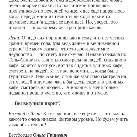
очень добрые собаки. По российской привычке,
прогуливаясь по вечерней улице, я все еще напрягаюсь,
когда передо мной из темноты выходят
какие-то
шумные люди (а здесь все шумные). Но, уверен, это
пройдет — к хорошему быстро привыкаешь.
Лена:
О, я до сих пор привыкаю к тому, что нет четких
границ времен года. Мы ведь живем в вечнозеленой
стране! Не могу сказать, что это доставляет мне
неудобство — по снегу я не скучаю. Недавно бежала по
Тель-Авиву и с завистью смотрела на людей, сидящих в
кафе: хочется в отпуск, вот так сидеть в уличных кафе,
смотреть на людей. И тут же вспомнила, когда была
туристкой в Тель-Авиве, с той же завистью смотрела на
этих людей и думала: жить бы здесь, сидеть в уличных
кафе, смотреть на людей… А вообще, у меня только
недавно прошло чувство, что я живу в отпуске.
—
Вы выучили иврит?
Евгений и Лена:
К сожалению, все еще нет — только на
каком-то
очень низком, бытовом уровне. Но будем учить
язык обязательно!
Беседовала
Ольга Гриневич