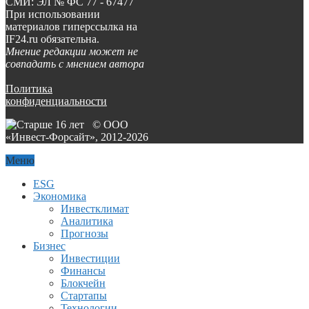
СМИ: ЭЛ № ФС 77 - 67477
При использовании
материалов гиперссылка на
IF24.ru обязательна.
Мнение редакции может не
совпадать с мнением автора
Политика
конфиденциальности
© ООО
«Инвест-Форсайт», 2012-
2026
Меню
ESG
Экономика
Инвестклимат
Аналитика
Прогнозы
Бизнес
Инвестиции
Финансы
Блокчейн
Стартапы
Технологии