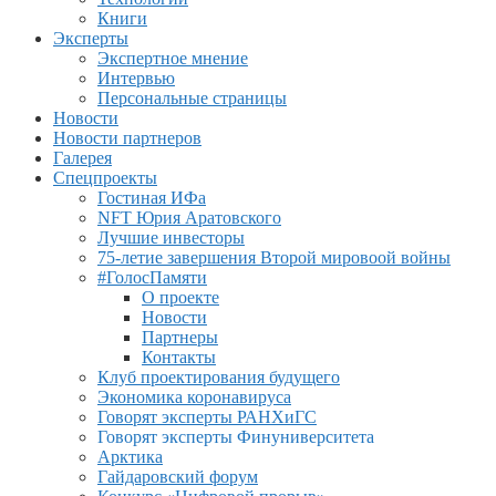
Книги
Эксперты
Экспертное мнение
Интервью
Персональные страницы
Новости
Новости партнеров
Галерея
Спецпроекты
Гостиная ИФа
NFT Юрия Аратовского
Лучшие инвесторы
75-летие завершения Второй мировоой войны
#ГолосПамяти
О проекте
Новости
Партнеры
Контакты
Клуб проектирования будущего
Экономика коронавируса
Говорят эксперты РАНХиГС
Говорят эксперты Финуниверситета
Арктика
Гайдаровский форум