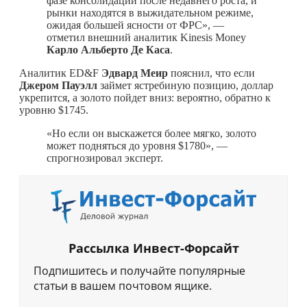
фазе консолидации после недавнего роста, и
рынки находятся в выжидательном режиме,
ожидая большей ясности от ФРС», —
отметил внешний аналитик Kinesis Money
Карло Альберто Де Каса
.
Аналитик ED&F
Эдвард Меир
пояснил, что если
Джером Пауэлл
займет ястребиную позицию, доллар
укрепится, а золото пойдет вниз: вероятно, обратно к
уровню $1745.
«Но если он выскажется более мягко, золото
может подняться до уровня $1780», —
спрогнозировал эксперт.
Рассылка Инвест-Форсайт
Подпишитесь и получайте популярные
статьи в вашем почтовом ящике.