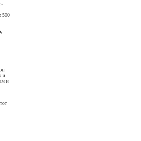
е-
е 500
,
кон
о и
ам и
 тот