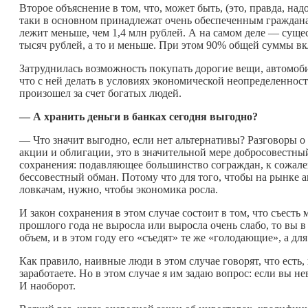
Второе объяснение в том, что, может быть, (это, правда, над
таки в основном принадлежат очень обеспеченным гражданам
лежит меньше, чем 1,4 млн рублей. А на самом деле — суще
тысяч рублей, а то и меньше. При этом 90% общей суммы в
Затруднилась возможность покупать дорогие вещи, автомоби
что с ней делать в условиях экономической неопределенност
произошел за счет богатых людей.
— А хранить деньги в банках сегодня выгодно?
— Что значит выгодно, если нет альтернативы? Разговоры о
акции и облигации, это в значительной мере добросовестный 
сохранения: подавляющее большинство сограждан, к сожале
бессовестный обман. Потому что для того, чтобы на рынке 
ловкачам, нужно, чтобы экономика росла.
И закон сохранения в этом случае состоит в том, что съесть
прошлого года не выросла или выросла очень слабо, то вы в
объем, и в этом году его «съедят» те же «голодающие», а дл
Как правило, наивные люди в этом случае говорят, что есть, 
заработаете. Но в этом случае я им задаю вопрос: если вы не
И наоборот.