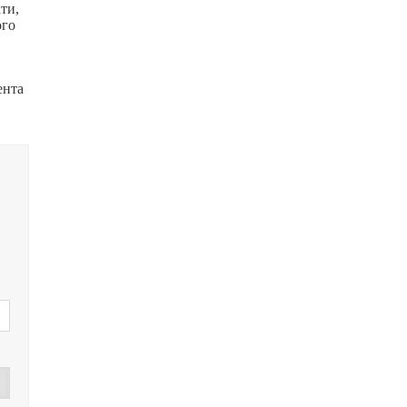
ти,
ого
ента