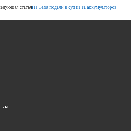
едующая статья
На Tesla подали в суд из-за аккумуляторов
льна.