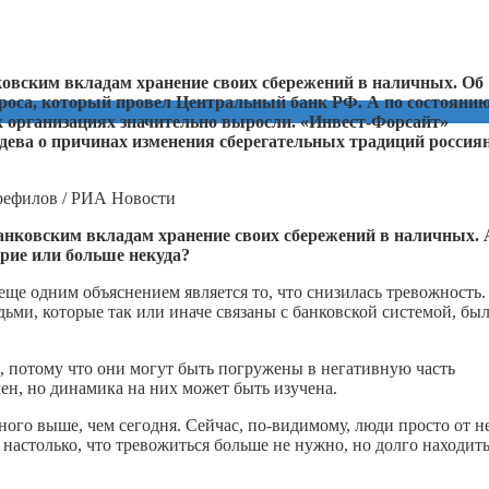
нковским вкладам хранение своих сбережений в наличных. Об
проса, который провел Центральный банк РФ. А по состоянию
ых организациях значительно выросли. «Инвест-Форсайт»
дева о причинах изменения сберегательных традиций россиян
рефилов / РИА Новости
банковским вкладам хранение своих сбережений в наличных. 
ерие или больше некуда?
 еще одним объяснением является то, что снизилась тревожность.
юдьми, которые так или иначе связаны с банковской системой, бы
а, потому что они могут быть погружены в негативную часть
ен, но динамика на них может быть изучена.
ного выше, чем сегодня. Сейчас, по-видимому, люди просто от н
настолько, что тревожиться больше не нужно, но долго находить