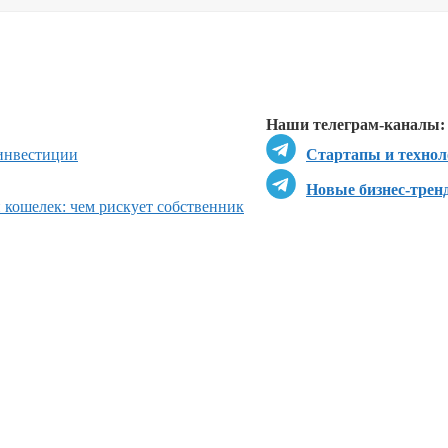
Перейти в
Перейти в
Д
Наши телеграм-каналы:
инвестиции
Стартапы и технол
Новые бизнес-трен
кошелек: чем рискует собственник