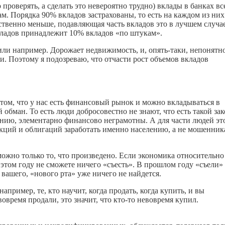
о проверять, а сделать это невероятно трудно) вклады в банках вс
. Порядка 90% вкладов застрахованы, то есть на каждом из них
ственно меньше, подавляющая часть вкладов это в лучшем случа
кладов принадлежит 10% вкладов «по штукам».
ли например. Дорожает недвижимость, и, опять-таки, непонятно
и. Поэтому я подозреваю, что отчасти рост объемов вкладов
 том, что у нас есть финансовый рынок и можно вкладываться в
обман. То есть люди добросовестно не знают, что есть такой за
нию, элементарно финансово неграмотны. А для части людей эт
акций и облигаций заработать именно населению, а не мошенник
 можно только то, что произведено. Если экономика относительно
 этом году не сможете ничего «съесть». В прошлом году «съели»
я вашего, «нового рта» уже ничего не найдется.
например, те, кто научит, когда продать, когда купить, и вы
вовремя продали, это значит, что
кто-то
невовремя купил.