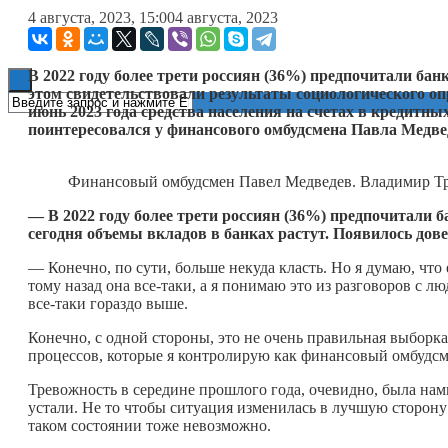
4 августа, 2023, 15:00
4 августа, 2023
Книги
В 2022 году более трети россиян (36%) предпочитали ба
этом свидетельствовали результаты социологического о
июнь 2023 года средства населения на счетах в кредитн
поинтересовался у финансового омбудсмена Павла Медве
Финансовый омбудсмен Павел Медведев. Владимир Т
— В 2022 году более трети россиян (36%) предпочитали 
сегодня объемы вкладов в банках растут. Появилось дов
— Конечно, по сути, больше некуда класть. Но я думаю, что
тому назад она все-таки, а я понимаю это из разговоров с л
все-таки гораздо выше.
Конечно, с одной стороны, это не очень правильная выборк
процессов, которые я контролирую как финансовый омбудсм
Тревожность в середине прошлого года, очевидно, была нам
устали. Не то чтобы ситуация изменилась в лучшую сторону 
таком состоянии тоже невозможно.