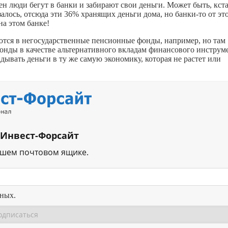
н люди бегут в банки и забирают свои деньги. Может быть, кста
залось, отсюда эти 36% хранящих деньги дома, но
банки-то
от эт
на этом банке!
аются в негосударственные пенсионные фонды, например, но там
фонды в качестве альтернативного вкладам финансового инструм
дывать деньги в ту же самую экономику, которая не растет или
 Инвест-Форсайт
ашем почтовом ящике.
нных.