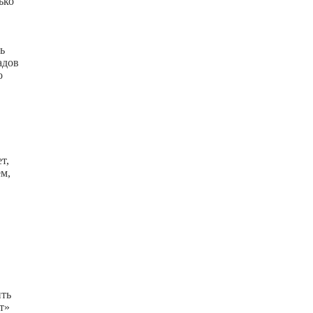
ько
ь
адов
о
т,
ем,
ить
т»