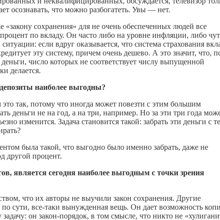
цированных и неквалифицированных, обсуждается, телевизор тол
ет осознавать, что можно разбогатеть. Увы — нет.
же «закону сохранения» для не очень обеспеченных людей все
процент по вкладу. Он часто либо на уровне инфляции, либо чут
 ситуации: если вдруг оказывается, что система страхования вкл
едитует эту систему, причем очень дешево. А это значит, что, п
ы деньги, число которых не соответствует числу выпущенной
ки делается.
е депозиты наиболее выгодны?
 это так, потому что иногда может повезти с этим большим
ь деньги не на год, а на три, например. Но за эти три года може
езно изменится. Задача становится такой: забрать эти деньги с т
ирать?
ентом была такой, что выгодно было именно забрать, даже не
од другой процент.
ов, является сегодня наиболее выгодным с точки зрения
твом, что их авторы не выучили закон сохранения. Другие
по сути, все-таки вынужденная вещь. Он дает возможность коп
у задачу: он закон-порядок, в том смысле, что никто не «хулигани