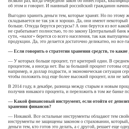
Всякий раз, когда очередной закон об инвесторах, квалифи
об этом и говорит. И наивный российский гражданин начина
Выгодно хранить деньги тем, которые хранят. Но по этому 
складывается не так уж и хорошо. Да, они имеют некоторый 
больше. Откуда берутся ресурсы? А они берутся из вот какой
не срабатывает полностью, то по закону Центральный банк кр
сути, «налог» берется со всего населения, так как выпущен
продукции. Да, это делается достаточно деликатно, но все-та
— Если говорить о стратегии хранения средств, то каки
— У которых больше процент, тут критерий один. В среднем
процентом, а иногда нет. Вы за больший процент готовы отдат
например, и доллар подрасти, и экономическая ситуация серь
чтобы положить под еще более высокий процент, или не заб
В 2014 году, в декабре, разница между старым и новым проц
получив никакого процента, и переложить в том же банке п
— Какой финансовый инструмент, если отойти от депозит
хранения финансов?
— Никакой. Все остальные инструменты обладают тем свойс
инструменты не защищены законом о страховании, который, 
деньги тем, кто готов это делать, а с другой, решает еще одн