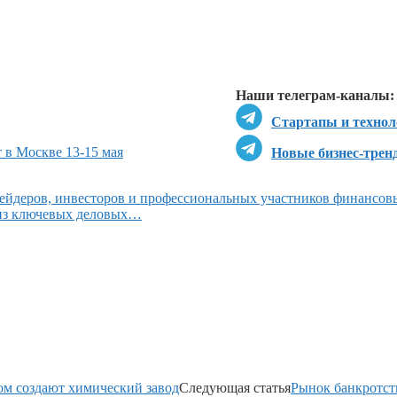
Перейти в
Перейти в
Д
Наши телеграм-каналы:
Стартапы и технол
 в Москве 13-15 мая
Новые бизнес-трен
ейдеров, инвесторов и профессиональных участников финансов
 из ключевых деловых…
ом создают химический завод
Следующая статья
Рынок банкротств