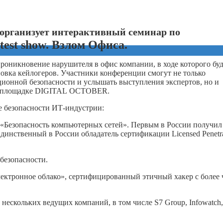
организует интерактивный семинар по
 test show. Взлом Офиса.
оникновение нарушителя в офис компании, в ходе которого буд
овка кейлогеров. Участники конференции смогут не только
ионной безопасности и услышать выступления экспертов, но и
на площадке DIGITAL OCTOBER.
е безопасности ИТ-индустрии:
 «Безопасность компьютерных сетей». Первым в России получил
динственный в России обладатель сертификации Licensed Penetra
 безопасности.
ектронное облако», сертифицированный этичный хакер с более 
 нескольких ведущих компаний, в том числе S7 Group, Infowatch,