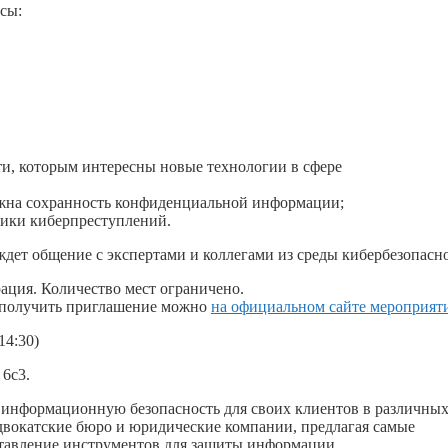
йсы:
и, которым интересны новые технологии в сфере
ажна сохранность конфиденциальной информации;
ики киберпреступлений.
 ждет общение с экспертами и коллегами из среды кибербезопасн
ация. Количество мест ограничено.
 и получить приглашение можно
на официальном сайте мероприяти
14:30)
 6с3.
 информационную безопасность для своих клиентов в различны
адвокатские бюро и юридические компании, предлагая самые
ставление инструментов для защиты информации,