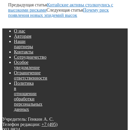
Предыдущая статья
Китайские активы столкнулись с
высокими рисками
Следующая статья
Почему риск
появления новых эпидемий высок
О нас
Авторам
Наши
партнеры
Контакты
Сотрудничество
Особое
уведомление
Ограничение
ответственности
Политика
в
отношении
обработки
персональных
данных
Учредитель: Генкин А. С.
Телефон редакции:
+7 (495)
003-9824