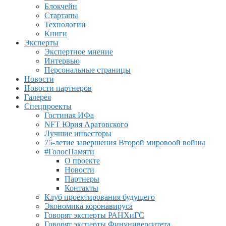
Блокчейн
Стартапы
Технологии
Книги
Эксперты
Экспертное мнение
Интервью
Персональные страницы
Новости
Новости партнеров
Галерея
Спецпроекты
Гостиная ИФа
NFT Юрия Аратовского
Лучшие инвесторы
75-летие завершения Второй мировоой войны
#ГолосПамяти
О проекте
Новости
Партнеры
Контакты
Клуб проектирования будущего
Экономика коронавируса
Говорят эксперты РАНХиГС
Говорят эксперты Финуниверситета