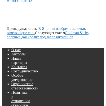
Новости СМИ2
Предыдущая статья
В Японии изобрели палочки,
заменяющие соль
Следующая статья
Goldman Sachs
впервые дал кредит под залог биткоинов
О нас
Авторам
Наши
партнеры
Контакты
Сотрудничество
Особое
уведомление
Ограничение
ответственности
Политика
в
отношении
обработки