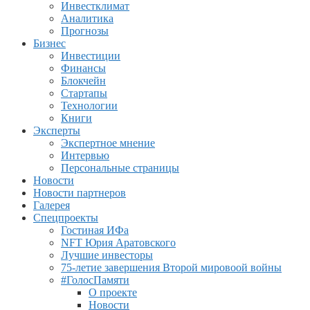
Инвестклимат
Аналитика
Прогнозы
Бизнес
Инвестиции
Финансы
Блокчейн
Стартапы
Технологии
Книги
Эксперты
Экспертное мнение
Интервью
Персональные страницы
Новости
Новости партнеров
Галерея
Спецпроекты
Гостиная ИФа
NFT Юрия Аратовского
Лучшие инвесторы
75-летие завершения Второй мировоой войны
#ГолосПамяти
О проекте
Новости