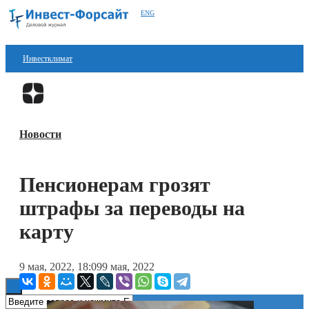
ENG
Инвестклимат
Финансы
Перейти в
Дзен
Инвестиции
Новости
Блокчейн
Стартапы
Пенсионерам грозят
Технологии
штрафы за переводы на
ESG
карту
Книги
9 мая, 2022, 18:09
9 мая, 2022