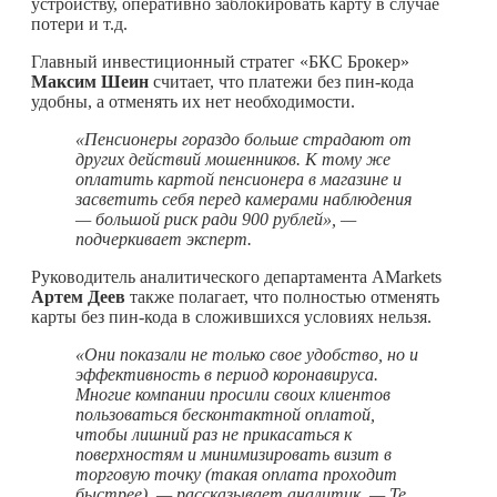
устройству, оперативно заблокировать карту в случае
потери и т.д.
Главный инвестиционный стратег «БКС Брокер»
Максим Шеин
считает, что платежи без пин-кода
удобны, а отменять их нет необходимости.
«Пенсионеры гораздо больше страдают от
других действий мошенников. К тому же
оплатить картой пенсионера в магазине и
засветить себя перед камерами наблюдения
— большой риск ради 900 рублей», —
подчеркивает эксперт.
Руководитель аналитического департамента AMarkets
Артем Деев
также полагает, что полностью отменять
карты без пин-кода в сложившихся условиях нельзя.
«Они показали не только свое удобство, но и
эффективность в период коронавируса.
Многие компании просили своих клиентов
пользоваться бесконтактной оплатой,
чтобы лишний раз не прикасаться к
поверхностям и минимизировать визит в
торговую точку (такая оплата проходит
быстрее), — рассказывает аналитик. — Те