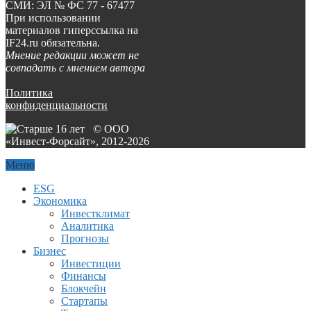
СМИ: ЭЛ № ФС 77 - 67477
При использовании
материалов гиперссылка на
IF24.ru обязательна.
Мнение редакции может не
совпадать с мнением автора
Политика
конфиденциальности
© ООО
«Инвест-Форсайт», 2012-
2026
Меню
ESG
Экономика
Инвестклимат
Аналитика
Прогнозы
Бизнес
Инвестиции
Финансы
Блокчейн
Стартапы