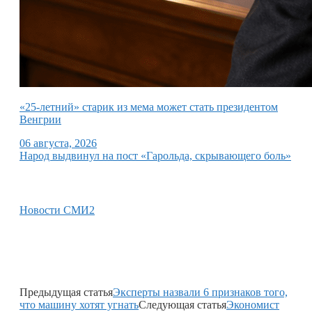
«25-летний» старик из мема может стать президентом
Венгрии
06 августа, 2026
Народ выдвинул на пост «Гарольда, скрывающего боль»
Новости СМИ2
Предыдущая статья
Эксперты назвали 6 признаков того,
что машину хотят угнать
Следующая статья
Экономист