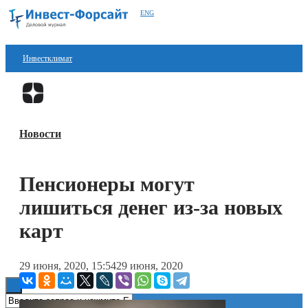
ENG
Инвестклимат
Финансы
Перейти в
Дзен
Инвестиции
Новости
Блокчейн
Стартапы
Пенсионеры могут
Технологии
лишиться денег из-за новых
ESG
карт
Книги
29 июня, 2020, 15:54
29 июня, 2020