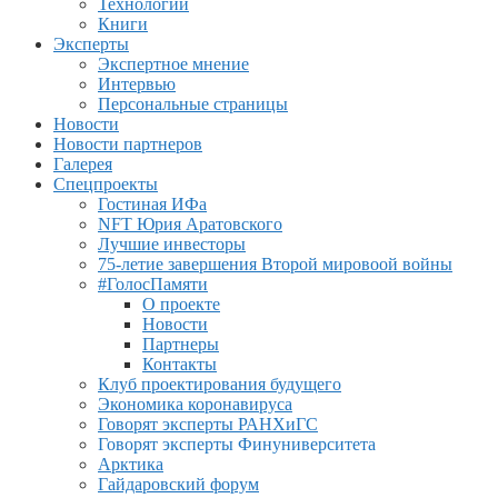
Технологии
Книги
Эксперты
Экспертное мнение
Интервью
Персональные страницы
Новости
Новости партнеров
Галерея
Спецпроекты
Гостиная ИФа
NFT Юрия Аратовского
Лучшие инвесторы
75-летие завершения Второй мировоой войны
#ГолосПамяти
О проекте
Новости
Партнеры
Контакты
Клуб проектирования будущего
Экономика коронавируса
Говорят эксперты РАНХиГС
Говорят эксперты Финуниверситета
Арктика
Гайдаровский форум