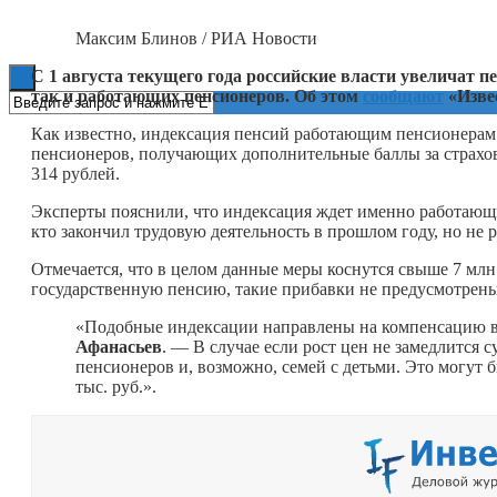
Книги
Максим Блинов / РИА Новости
С 1 августа текущего года российские власти увеличат 
так и работающих пенсионеров. Об этом
сообщают
«Изве
Как известно, индексация пенсий работающим пенсионерам 
пенсионеров, получающих дополнительные баллы за страхов
314 рублей.
Эксперты пояснили, что индексация ждет именно работающи
кто закончил трудовую деятельность в прошлом году, но не 
Отмечается, что в целом данные меры коснутся свыше 7 м
государственную пенсию, такие прибавки не предусмотрены
«Подобные индексации направлены на компенсацию 
Афанасьев
. — В случае если рост цен не замедлится
пенсионеров и, возможно, семей с детьми. Это могут 
тыс. руб.».