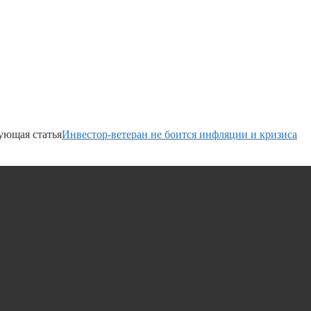
ующая статья
Инвестор-ветеран не боится инфляции и кризиса