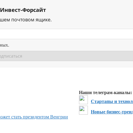
 Инвест-Форсайт
ашем почтовом ящике.
нных.
Перейти в
Перейти в
Д
Наши телеграм-каналы:
Стартапы и технол
Новые бизнес-трен
может стать президентом Венгрии