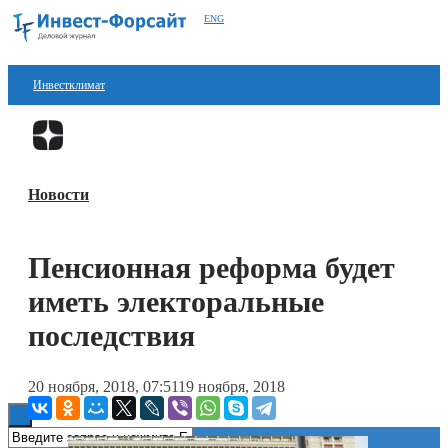
ENG
Инвестклимат
Финансы
Перейти в
Дзен
Инвестиции
Новости
Блокчейн
Стартапы
Пенсионная реформа будет
Технологии
иметь электоральные
ESG
последствия
Книги
20 ноября, 2018, 07:51
19 ноября, 2018