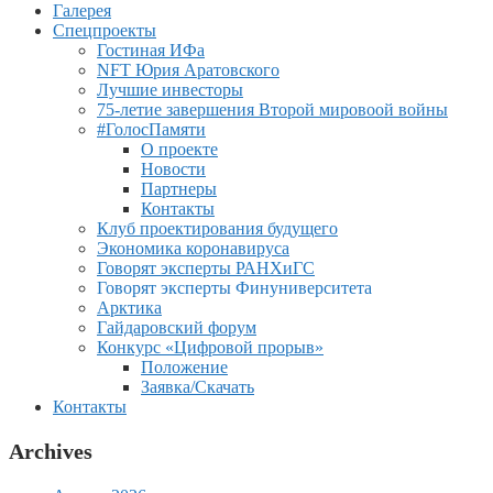
Галерея
Спецпроекты
Гостиная ИФа
NFT Юрия Аратовского
Лучшие инвесторы
75-летие завершения Второй мировоой войны
#ГолосПамяти
О проекте
Новости
Партнеры
Контакты
Клуб проектирования будущего
Экономика коронавируса
Говорят эксперты РАНХиГС
Говорят эксперты Финуниверситета
Арктика
Гайдаровский форум
Конкурс «Цифровой прорыв»
Положение
Заявка/Скачать
Контакты
Archives