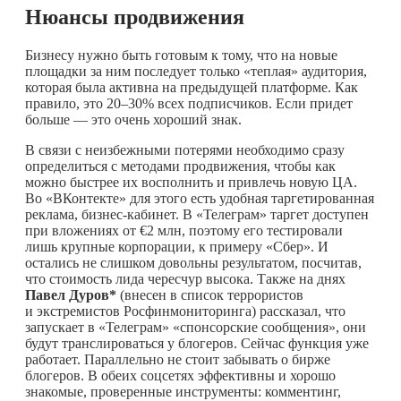
Нюансы продвижения
Бизнесу нужно быть готовым к тому, что на новые
площадки за ним последует только «теплая» аудитория,
которая была активна на предыдущей платформе. Как
правило, это 20–30% всех подписчиков. Если придет
больше — это очень хороший знак.
В связи с неизбежными потерями необходимо сразу
определиться с методами продвижения, чтобы как
можно быстрее их восполнить и привлечь новую ЦА.
Во «ВКонтекте» для этого есть удобная таргетированная
реклама, бизнес-кабинет. В «Телеграм» таргет доступен
при вложениях от €2 млн, поэтому его тестировали
лишь крупные корпорации, к примеру «Сбер». И
остались не слишком довольны результатом, посчитав,
что стоимость лида чересчур высока. Также на днях
Павел Дуров*
(внесен в список террористов
и экстремистов Росфинмониторинга) рассказал, что
запускает в «Телеграм» «спонсорские сообщения», они
будут транслироваться у блогеров. Сейчас функция уже
работает. Параллельно не стоит забывать о бирже
блогеров. В обеих соцсетях эффективны и хорошо
знакомые, проверенные инструменты: комментинг,