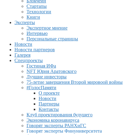
Блокчейн
Стартапы
Технологии
Книги
Эксперты
Экспертное мнение
Интервью
Персональные страницы
Новости
Новости партнеров
Галерея
Спецпроекты
Гостиная ИФа
NFT Юрия Аратовского
Лучшие инвесторы
75-летие завершения Второй мировоой войны
#ГолосПамяти
О проекте
Новости
Партнеры
Контакты
Клуб проектирования будущего
Экономика коронавируса
Говорят эксперты РАНХиГС
Говорят эксперты Финуниверситета