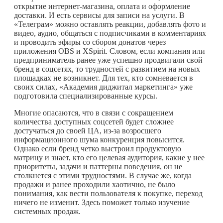
открытие интернет-магазина, оплата и оформление
доставки. И есть сервисы для записи на услуги. В
«Телеграм» можно оставлять реакции, добавлять фото и
видео, аудио, общаться с подписчиками в комментариях
и проводить эфиры со сбором донатов через
приложения OBS и XSpirit. Словом, если компания или
предприниматель ранее уже успешно продвигали свой
бренд в соцсетях, то трудностей с развитием на новых
площадках не возникнет. Для тех, кто сомневается в
своих силах, «Академия диджитал маркетинга» уже
подготовила специализированные курсы.
Многие опасаются, что в связи с сокращением
количества доступных соцсетей будет сложнее
достучаться до своей ЦА, из-за возросшего
информационного шума конкуренция повысится.
Однако если бренд четко выстроил продуктовую
матрицу и знает, кто его целевая аудитория, какие у нее
приоритеты, задачи и паттерны поведения, он не
столкнется с этими трудностями. В случае же, когда
продажи и ранее проходили хаотично, не было
понимания, как вести пользователя к покупке, переход
ничего не изменит. Здесь поможет только изучение
системных продаж.