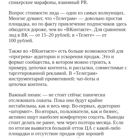
спикерские марафоны, взаимный PR.
Вопрос стоимости лида — один из самых волнующих.
Многие думают, что «Телеграм» — довольно простая
площадка, но по факту привлечение подписчиков здесь
обходится дороже, чем во «ВКонтакте». Для сравнения:
лид в ВК — от 15–20 рублей, в «Телеге» — от
100 рублей.
Также во «ВКонтакте» есть больше возможностей для
«прогрева» аудитории и ускорения продаж. Это и
формат сообщества, в котором можно строить, к
примеру, цепочки контента, и рассылки, совместимые с
таргетированной рекламой. В «Телеграм»
инструментарий примитивней: чат-боты и
цепочки контента.
Важный нюанс — не стоит сейчас панически
отслеживать охваты. Пока они будут крайне
нестабильны, как и весь мир. Во-первых, аудиторию
«штормит». Во-вторых, пользователи, как и бизнес,
активно ищут наиболее комфортную соцсеть. Выводы
стоит делать не ранее, чем через полтора месяца. Если
по итогам выявится большой отток ЦА с
какой-либо
площадки и отсутствие продаж при хорошей