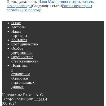
Предыдущая статья
Илон Маск решил создать соцсеть
без пропаганды
Следующая статья
Россия перестроит
логистику за полгода
О нас
Авторам
Наши
партнеры
Контакты
Сотрудничество
Особое
уведомление
Ограничение
ответственности
Политика
в
отношении
обработки
персональных
данных
Учредитель: Генкин А. С.
Телефон редакции:
+7 (495)
003-9824