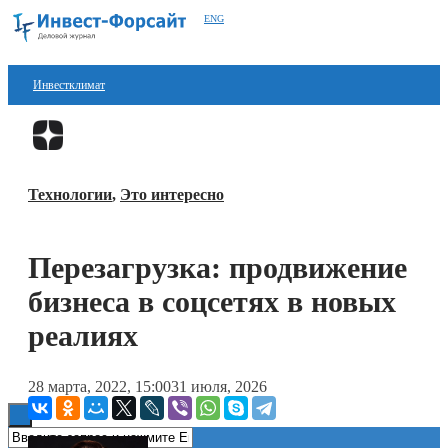
ENG
Инвестклимат
Финансы
Перейти в
Дзен
Инвестиции
Технологии
,
Это интересно
Блокчейн
Стартапы
Перезагрузка: продвижение
Технологии
бизнеса в соцсетях в новых
ESG
реалиях
Книги
28 марта, 2022, 15:00
31 июля, 2026