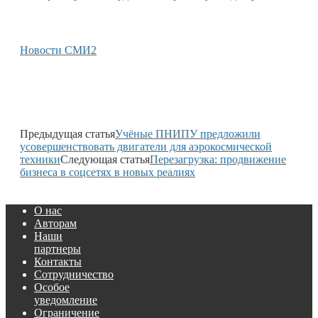
Новости СМИ2
Предыдущая статья
Учёные ПНИПУ предложили
усовершенствовать двигатели для аэрокосмической
техники
Следующая статья
Перезагрузка: продвижение
бизнеса в соцсетях в новых реалиях
О нас
Авторам
Наши
партнеры
Контакты
Сотрудничество
Особое
уведомление
Ограничение