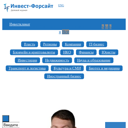
ENG
Инвестклимат
а
б
в
г
д
е
ж
з
и
й
к
л
м
н
о
п
р
с
т
у
ф
х
ц
ч
ш
щ
ъ
ы
ь
э
ю
я
Все
Финансы
Власть
Регионы
Компании
IT-бизнес
Инвестиции
Блокчейн и криптовалюты
НКО
Финансы
Юристы
Блокчейн
Инвестиции
Недвижимость
Наука и образование
Транспорт и логистика
Культура и СМИ
Биотех и медицина
Стартапы
Иностранный бизнес
Технологии
ESG
Книги