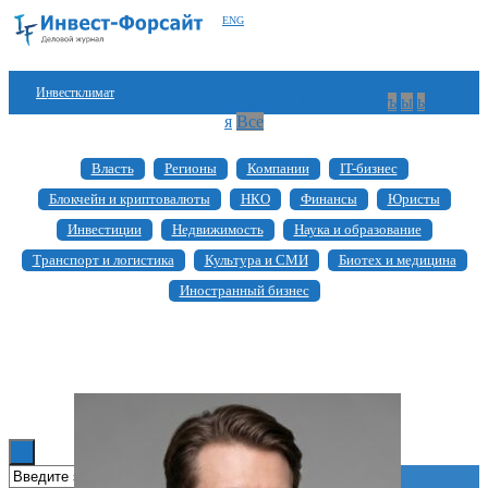
ENG
Инвестклимат
а
б
в
г
д
е
ж
з
и
й
к
л
м
н
о
п
р
с
т
у
ф
х
ц
ч
ш
щ
ъ
ы
ь
э
ю
я
Все
Финансы
Власть
Регионы
Компании
IT-бизнес
Инвестиции
Блокчейн и криптовалюты
НКО
Финансы
Юристы
Блокчейн
Инвестиции
Недвижимость
Наука и образование
Транспорт и логистика
Культура и СМИ
Биотех и медицина
Стартапы
Иностранный бизнес
Технологии
ESG
Книги