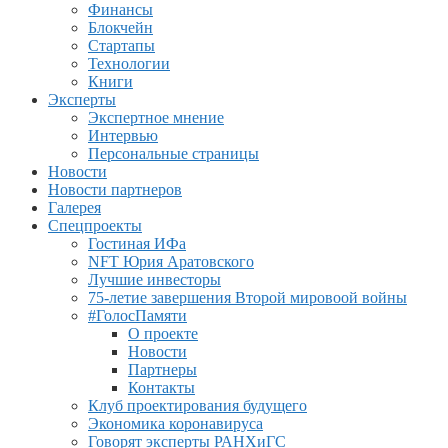
Финансы
Блокчейн
Стартапы
Технологии
Книги
Эксперты
Экспертное мнение
Интервью
Персональные страницы
Новости
Новости партнеров
Галерея
Спецпроекты
Гостиная ИФа
NFT Юрия Аратовского
Лучшие инвесторы
75-летие завершения Второй мировоой войны
#ГолосПамяти
О проекте
Новости
Партнеры
Контакты
Клуб проектирования будущего
Экономика коронавируса
Говорят эксперты РАНХиГС