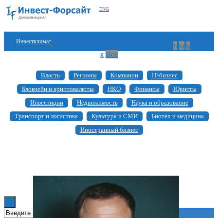
ENG
Инвестклимат
а
б
в
г
д
е
ж
з
и
й
к
л
м
н
о
п
р
с
т
у
ф
х
ц
ч
ш
щ
ъ
ы
ь
э
ю
я
Все
Финансы
Власть
Регионы
Компании
IT-бизнес
Инвестиции
Блокчейн и криптовалюты
НКО
Финансы
Юристы
Блокчейн
Инвестиции
Недвижимость
Наука и образование
Транспорт и логистика
Культура и СМИ
Биотех и медицина
Стартапы
Иностранный бизнес
Технологии
ESG
Книги