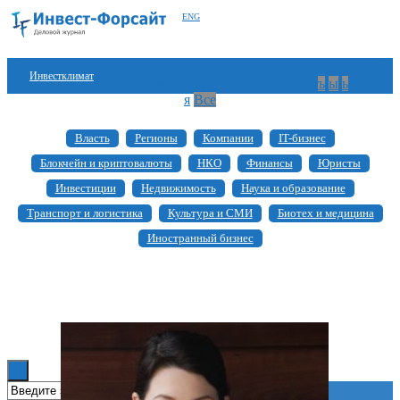
ENG
Инвестклимат
а
б
в
г
д
е
ж
з
и
й
к
л
м
н
о
п
р
с
т
у
ф
х
ц
ч
ш
щ
ъ
ы
ь
э
ю
я
Все
Финансы
Власть
Регионы
Компании
IT-бизнес
Инвестиции
Блокчейн и криптовалюты
НКО
Финансы
Юристы
Блокчейн
Инвестиции
Недвижимость
Наука и образование
Транспорт и логистика
Культура и СМИ
Биотех и медицина
Стартапы
Иностранный бизнес
Технологии
ESG
Книги